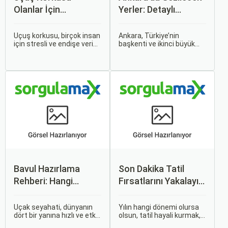
Olanlar İçin
Yerler: Detaylı
Tavsiyeler
Rehber
Uçuş korkusu, birçok insan
Ankara, Türkiye’nin
için stresli ve endişe verici
başkenti ve ikinci büyük
bir durumdur. Uçuş
şehri olarak zengin tarihî
sırasında hissedilen bu
mirası, kültürel etkinlikleri
korku ve endişe, seyahat
ve modern yaşam tarzı ile
etmek zorunda olan kişiler
dikkat çekmektedir.
için büyük bir sorun teşkil
Anadolu’nun kalbinde yer
edebilir.
alan bu şehir, hem tarihî
zenginlikleri hem de doğal
güzellikleri ile
ziyaretçilerine çeşitli keşif
imkanları sunmaktadır.
Bavul Hazırlama
Son Dakika Tatil
Rehberi: Hangi
Fırsatlarını Yakalayın:
Eşyalar Yanınıza
Uygun Uçak ve Otel
Alınmalı?
İpuçları
Uçak seyahati, dünyanın
Yılın hangi dönemi olursa
dört bir yanına hızlı ve etkili
olsun, tatil hayali kurmak,
bir şekilde ulaşmanın en
bir sonraki seyahatinizi