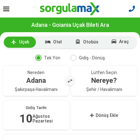
Adana - Goiania Uçak Bileti Ara
Araç
Uçak
Otel
Otobüs
Tek Yön
Gidiş - Dönüş
Nereden
Lütfen Seçin
Adana
Nereye?
Şakirpaşa Havalimanı
Şehir / Havalimanı
Gidiş Tarihi
10
Dönüş Ekle
Ağustos
Pazartesi