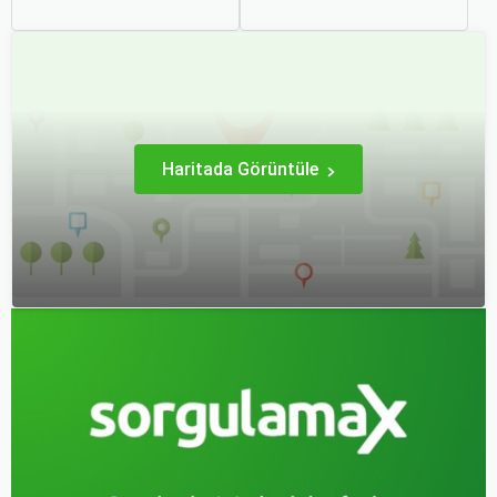
popüler yollarından biridir.
planlamak heyecan
Ancak, bu tür seyahatler
vericidir. Fakat son
için bavul hazırlamak,
dakikada karar verip bir
doğru yapılmazsa stresli
anda bavulları toplayıp yola
bir deneyim olabilir.
çıkmak bazen zorlayıcı
olabilir.
Haritada Görüntüle