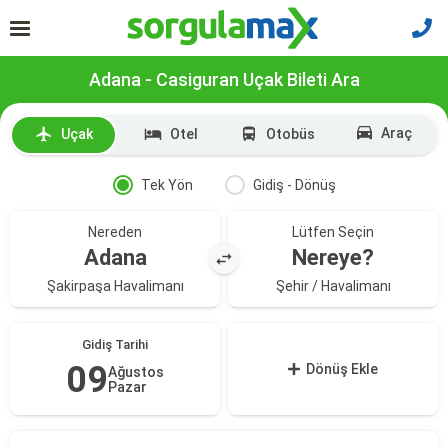
Adana - Casiguran Uçak Bileti Ara
Araç
Uçak
Otel
Otobüs
Tek Yön
Gidiş - Dönüş
Nereden
Lütfen Seçin
Adana
Nereye?
Şakirpaşa Havalimanı
Şehir / Havalimanı
Gidiş Tarihi
09
Dönüş Ekle
Ağustos
Pazar