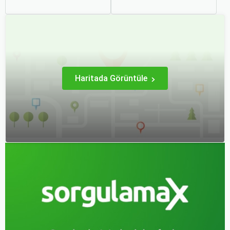
uçak bileti bulmak her
sağlamak adına özenle
zaman cazip olmuştur.
planlanması gereken
Peki, uçak biletinizi daha
süreçlerdir. Özellikle uçak
uygun fiyatlarla nasıl
bileti seçimi, seyahatinizin
alabilirsiniz? Aslında doğru
başarısını doğrudan
zamanda ve doğru
etkileyen unsurlardan
yöntemlerle uçak bileti
biridir.
almanın birçok püf noktası
var.
Haritada Görüntüle