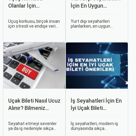
Olanlar İçin
İçin En Uygun
Tavsiyeler
Zamanlar
Uçuş korkusu, birçok insan
Yurt dışı seyahatleri
için stresli ve endişe verici
planlarken, en uygun
bir durumdur. Uçuş
zaman dilimlerini seçmek
sırasında hissedilen bu
hem ekonomik açıdan
korku ve endişe, seyahat
avantaj sağlar hem de
etmek zorunda olan kişiler
daha keyifli bir tatil
için büyük bir sorun teşkil
geçirmenizi sağlar. Bu
edebilir.
yazıda, mevsimsel
değişiklikleri, özel tatil
günlerini ve Sorgulamax.
Uçak Bileti Nasıl Ucuz
İş Seyahatleri İçin En
Alınır? Bilmeniz
İyi Uçak Bileti
Gereken Tüm
Önerileri
Detaylar
Seyahat etmeyi sevenler
İş seyahatleri, modern iş
ya da iş nedeniyle sıkça
dünyasında sıkça
seyahat edenler için ucuz
karşılaşılan ve işlevselliği