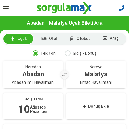
Abadan - Malatya Uçak Bileti Ara
Araç
Uçak
Otel
Otobüs
Tek Yön
Gidiş - Dönüş
Nereden
Nereye
Abadan
Malatya
Abadan Intl. Havalimanı
Erhaç Havalimanı
Gidiş Tarihi
10
Dönüş Ekle
Ağustos
Pazartesi