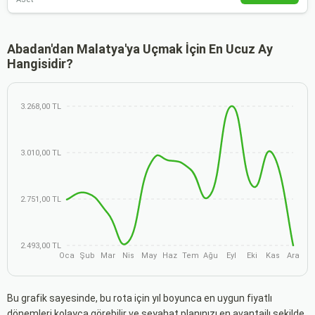
Abadan'dan Malatya'ya Uçmak İçin En Ucuz Ay
Hangisidir?
3.268,00 TL
3.010,00 TL
2.751,00 TL
2.493,00 TL
Oca
Şub
Mar
Nis
May
Haz
Tem
Ağu
Eyl
Eki
Kas
Ara
Bu grafik sayesinde, bu rota için yıl boyunca en uygun fiyatlı
dönemleri kolayca görebilir ve seyahat planınızı en avantajlı şekilde