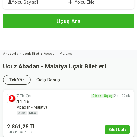
1
Yolcu Sayısı:
Yolcu Ekle
Uçuş Ara
Anasayfa
Uçak Bileti
Abadan - Malatya
Ucuz Abadan - Malatya Uçak Biletleri
Tek Yön
Gidiş-Dönüş
7 Eki Çar
Direkt Uçuş
2 sa 20 dk
11:15
Abadan - Malatya
ABD
·
MLX
2.861,28 TL
Bilet bul ›
Türk Hava Yolları