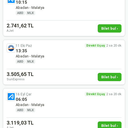
10:15
Abadan - Malatya
ABD
·
MLX
2.741,62 TL
Bilet bul ›
AJet
11 Eki Paz
Direkt Uçuş
2 sa 20 dk
13:35
Abadan - Malatya
ABD
·
MLX
3.505,65 TL
Bilet bul ›
SunExpress
16 Eyl Çar
Direkt Uçuş
2 sa 20 dk
06:05
Abadan - Malatya
ABD
·
MLX
3.119,03 TL
Bilet bul ›
AJet