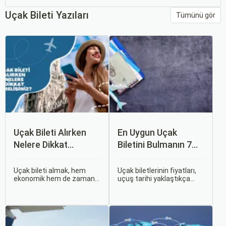
Uçak Bileti Yazıları
Tümünü gör
Uçak Bileti Alırken
En Uygun Uçak
Nelere Dikkat
Biletini Bulmanın 7
Etmelisiniz?
Püf Noktası
Uçak bileti almak, hem
Uçak biletlerinin fiyatları,
ekonomik hem de zaman
uçuş tarihi yaklaştıkça
açısından en verimli seçimi
genellikle artar. Bu yüzden
yapmak açısından dikkat
erken rezervasyon
edilmesi gereken birçok
yapmak, bütçenizden
unsuru barındırır. Bu
tasarruf etmenin en etkili
makalede, uçak bileti
yollarından biridir.