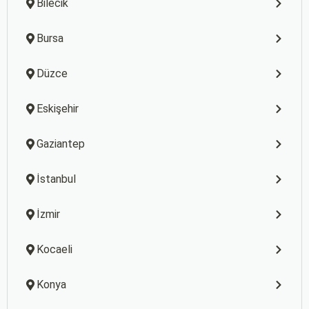
Bilecik
Bursa
Düzce
Eskişehir
Gaziantep
İstanbul
İzmir
Kocaeli
Konya