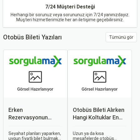
7/24 Müşteri Desteği
Herhangi bir sorunuz veya sorununuz için 7/24 yanınızdayız.
Müşteri hizmetlerimizle her an iletişime geçebilirsiniz.
Otobüs Bileti Yazıları
Tümünü gör
Erken
Otobüs Bileti Alırken
Rezervasyonun
Hangi Koltuklar En
Avantajları: Uçak ve
Rahat? Koltuk Seçim
Otobüs Bileti Satın
Rehberi
Seyahat planları yaparken,
Uzun ya da kısa
uygun fiyatlı bilet bulmak
mesafelerde otobüs
Alma İpuçları