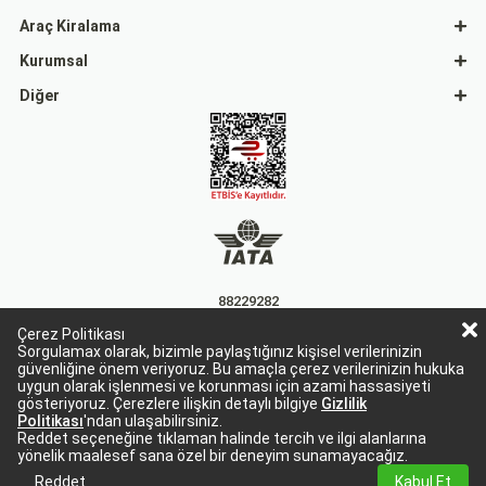
Araç Kiralama
Kurumsal
Diğer
88229282
Çerez Politikası
15863
Sorgulamax olarak, bizimle paylaştığınız kişisel verilerinizin
güvenliğine önem veriyoruz. Bu amaçla çerez verilerinizin hukuka
uygun olarak işlenmesi ve korunması için azami hassasiyeti
gösteriyoruz. Çerezlere ilişkin detaylı bilgiye
Gizlilik
Politikası
'ndan ulaşabilirsiniz.
Reddet seçeneğine tıklaman halinde tercih ve ilgi alanlarına
yönelik maalesef sana özel bir deneyim sunamayacağız.
Sorgulamax Turizim, TURSAB Belge No: 15863
Sorgulamax.com IATA üyesidir. '88229282'
Reddet
Kabul Et