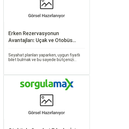
Erken Rezervasyonun
Avantajları: Uçak ve Otobüs
Bileti Satın Alma İpuçları
Seyahat planları yaparken, uygun fiyatlı
bilet bulmak ve bu sayede bütçenizi
korumak herkesin arzusudur. Günümüzde
erken rezervasyon yapmak, yalnızca
seyahatin maliyetini azaltmakla kalmaz,
aynı zamanda daha kaliteli bir seyahat
deneyimi yaşamanızı sağlar.