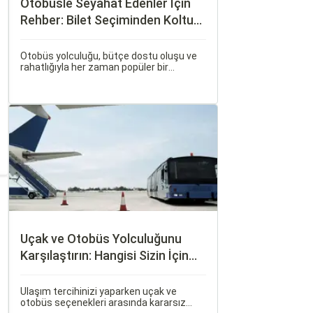
Otobüsle Seyahat Edenler İçin
Rehber: Bilet Seçiminden Koltuk
Seçimine
Otobüs yolculuğu, bütçe dostu oluşu ve
rahatlığıyla her zaman popüler bir
seçenek olmuştur. Ancak, otobüsle
seyahati rahat, keyifli ve stressiz hale
getirmek için bilinmesi gereken pek çok
püf noktası bulunuyor.
Uçak ve Otobüs Yolculuğunu
Karşılaştırın: Hangisi Sizin İçin
Uygun?
Ulaşım tercihinizi yaparken uçak ve
otobüs seçenekleri arasında kararsız