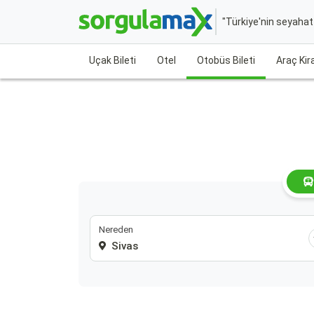
"Türkiye'nin seyaha
Uçak Bileti
Otel
Otobüs Bileti
Araç Ki
Nereden