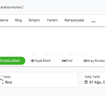
t arama motoru."
...
ralama
Blog
İletişim
Yardım
Kampanyalar
Sivas - Rize Otobüs Bileti Ara
Otobüs Bileti
Uçak Bileti
Otel
Araç Kiral
Gidiş Tarihi
Nereye
07 Ağu, 