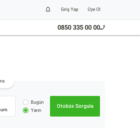
Giriş Yap
Üye Ol
0850 335 00 00
ama
Bugün
Otobüs Sorgula
Cum
Yarın