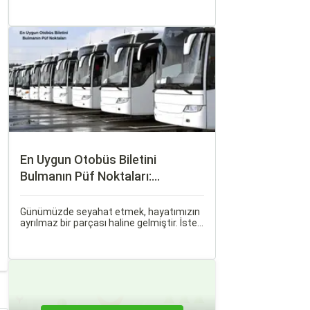
kalabilirsiniz. Her iki ulaşım şekli de farklı
ihtiyaçlara hitap eden, çeşitli avantajlar
ve dezavantajlar sunar.
En Uygun Otobüs Biletini
Bulmanın Püf Noktaları:
Sorgulamax.com İpuçları
Günümüzde seyahat etmek, hayatımızın
ayrılmaz bir parçası haline gelmiştir. İster
iş seyahati, ister tatil amaçlı olsun,
seyahat etmek için çeşitli ulaşım
seçenekleri arasından en uygun olanı
seçmek oldukça önemlidir.