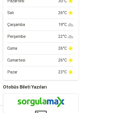
Pazartesi
30°C
Salı
26°C
Çarşamba
19°C
Perşembe
22°C
Cuma
26°C
Cumartesi
26°C
Pazar
23°C
Otobüs Bileti Yazıları