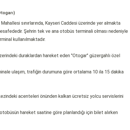
Otogarı)
r Mahallesi sınırlarında, Kayseri Caddesi üzerinde yer almakta
esafededir. Şehrin tek ve ana otobüs terminali olması nedeniyle
rminal kullanılmaktadır.
erindeki duraklardan hareket eden "Otogar" güzergahlı özel
ale ulaşım, trafiğin durumuna göre ortalama 10 ila 15 dakika
kezindeki acenteleri önünden kalkan ücretsiz yolcu servislerini
z otobüsün hareket saatine göre planlandığı için bilet alırken