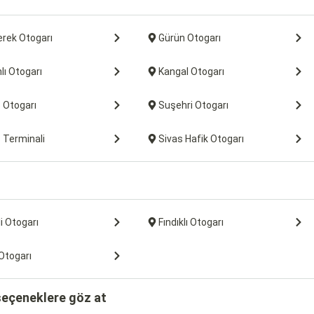
rek Otogarı
Gürün Otogarı
lı Otogarı
Kangal Otogarı
 Otogarı
Suşehri Otogarı
 Terminali
Sivas Hafik Otogarı
i Otogarı
Fındıklı Otogarı
Otogarı
 seçeneklere göz at