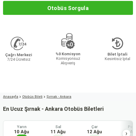
Otobüs Sorgula
%0 Komisyon
Bilet İptali
Çağrı Merkezi
Komisyonsuz
Kesintisiz İptal
7/24 Ücretsiz
Alışveriş
Anasayfa
Otobüs Bileti
Şırnak - Ankara
En Ucuz Şırnak - Ankara Otobüs Biletleri
Yarın
Sal
Çar
Per
10 Ağu
11 Ağu
12 Ağu
13 Ağ
›