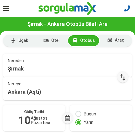
Şırnak - Ankara Otobüs Bileti Ara
Araç
Uçak
Otel
Otobüs
Nereden
Şırnak
Nereye
Ankara (Aşti)
Gidiş Tarihi
Bugün
10
Ağustos
Yarın
Pazartesi