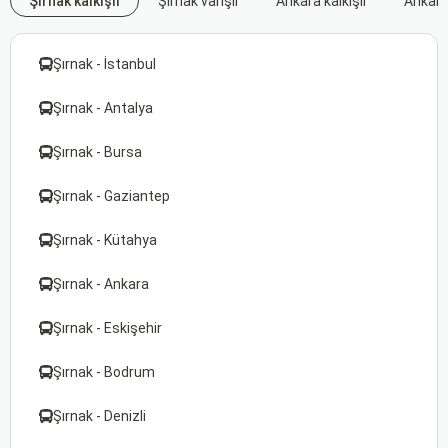
Şırnak kalkışlı
Şırnak varışlı
Ankara kalkışlı
Ankara 
Şırnak - İstanbul
Şırnak - Antalya
Şırnak - Bursa
Şırnak - Gaziantep
Şırnak - Kütahya
Şırnak - Ankara
Şırnak - Eskişehir
Şırnak - Bodrum
Şırnak - Denizli