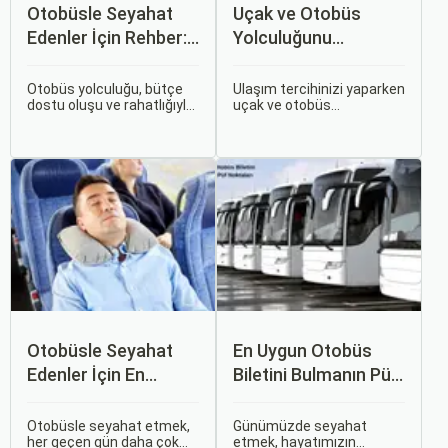
Otobüsle Seyahat
Uçak ve Otobüs
Edenler İçin Rehber:
Yolculuğunu
Bilet Seçiminden
Karşılaştırın: Hangisi
Koltuk Seçimine
Sizin İçin Uygun?
Otobüs yolculuğu, bütçe
Ulaşım tercihinizi yaparken
dostu oluşu ve rahatlığıyla
uçak ve otobüs
her zaman popüler bir
seçenekleri arasında
seçenek olmuştur. Ancak,
kararsız kalabilirsiniz. Her
otobüsle seyahati rahat,
iki ulaşım şekli de farklı
keyifli ve stressiz hale
ihtiyaçlara hitap eden,
getirmek için bilinmesi
çeşitli avantajlar ve
gereken pek çok püf
dezavantajlar sunar.
noktası bulunuyor.
Otobüsle Seyahat
En Uygun Otobüs
Edenler İçin En
Biletini Bulmanın Püf
Konforlu Rotalar ve
Noktaları:
İpuçları
Sorgulamax.com
Otobüsle seyahat etmek,
Günümüzde seyahat
her geçen gün daha çok
etmek, hayatımızın
İpuçları