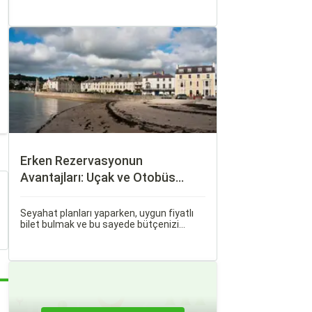
iş seyahati, ister tatil amaçlı olsun,
seyahat etmek için çeşitli ulaşım
seçenekleri arasından en uygun olanı
seçmek oldukça önemlidir.
Erken Rezervasyonun
Avantajları: Uçak ve Otobüs
Bileti Satın Alma İpuçları
Seyahat planları yaparken, uygun fiyatlı
bilet bulmak ve bu sayede bütçenizi
korumak herkesin arzusudur. Günümüzde
erken rezervasyon yapmak, yalnızca
seyahatin maliyetini azaltmakla kalmaz,
aynı zamanda daha kaliteli bir seyahat
deneyimi yaşamanızı sağlar.