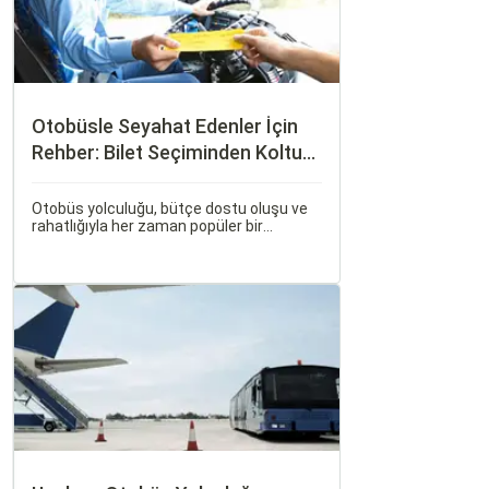
Otobüsle Seyahat Edenler İçin
Rehber: Bilet Seçiminden Koltuk
Seçimine
Otobüs yolculuğu, bütçe dostu oluşu ve
rahatlığıyla her zaman popüler bir
seçenek olmuştur. Ancak, otobüsle
seyahati rahat, keyifli ve stressiz hale
getirmek için bilinmesi gereken pek çok
püf noktası bulunuyor.