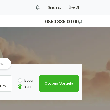
Giriş Yap
Üye Ol
0850 335 00 00
ama
Bugün
Otobüs Sorgula
Cum
Yarın