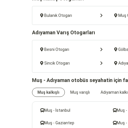
Bulanık Otogarı
Muş 
Adıyaman Varış Otogarları
Besni Otogarı
Gölba
Sincik Otogarı
Adıy
Muş - Adıyaman otobüs seyahatin için fa
Muş kalkışlı
Muş varışlı
Adıyaman kalkı
Muş - İstanbul
Muş -
Muş - Gaziantep
Muş -