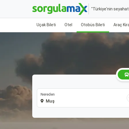
"Türkiye'nin seyaha
Uçak Bileti
Otel
Otobüs Bileti
Araç Ki
Nereden