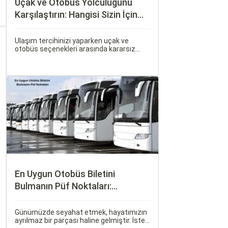
Uçak ve Otobüs Yolculuğunu
Karşılaştırın: Hangisi Sizin İçin
Uygun?
Ulaşım tercihinizi yaparken uçak ve
otobüs seçenekleri arasında kararsız
kalabilirsiniz. Her iki ulaşım şekli de farklı
ihtiyaçlara hitap eden, çeşitli avantajlar
ve dezavantajlar sunar.
En Uygun Otobüs Biletini
Bulmanın Püf Noktaları:
Sorgulamax.com İpuçları
Günümüzde seyahat etmek, hayatımızın
ayrılmaz bir parçası haline gelmiştir. İster