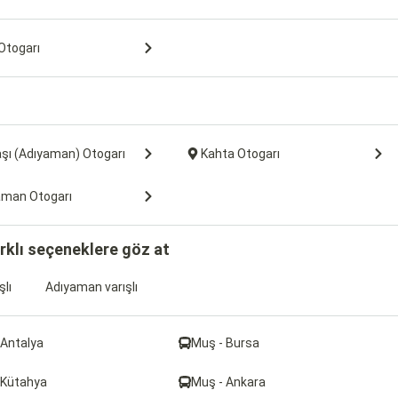
Otogarı
şı (Adıyaman) Otogarı
Kahta Otogarı
aman Otogarı
rklı seçeneklere göz at
şlı
Adıyaman varışlı
 Antalya
Muş - Bursa
 Kütahya
Muş - Ankara