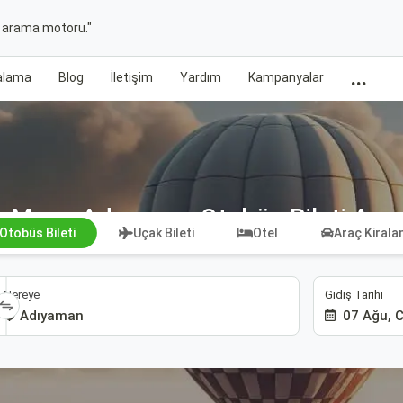
t arama motoru."
...
ralama
Blog
İletişim
Yardım
Kampanyalar
Muş - Adıyaman Otobüs Bileti Ara
Otobüs Bileti
Uçak Bileti
Otel
Araç Kiral
Gidiş Tarihi
Nereye
07 Ağu, 