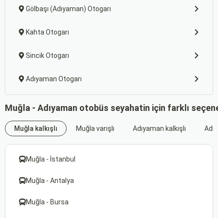
Gölbaşı (Adıyaman) Otogarı
Kahta Otogarı
Sincik Otogarı
Adıyaman Otogarı
Muğla - Adıyaman otobüs seyahatin için farklı seçen
Muğla kalkışlı
Muğla varışlı
Adıyaman kalkışlı
Adıy
Muğla - İstanbul
Muğla - Antalya
Muğla - Bursa