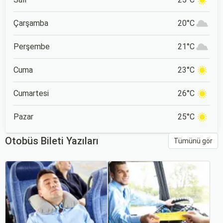
Çarşamba
20°C
Perşembe
21°C
Cuma
23°C
Cumartesi
26°C
Pazar
25°C
Otobüs Bileti Yazıları
Tümünü gör