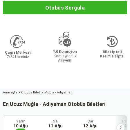
Otobüs Sorgula
%0 Komisyon
Bilet İptali
Çağrı Merkezi
Komisyonsuz
Kesintisiz İptal
7/24 Ücretsiz
Alışveriş
Anasayfa
Otobüs Bileti
Muğla - Adıyaman
En Ucuz Muğla - Adıyaman Otobüs Biletleri
Yarın
Sal
Çar
Per
10 Ağu
11 Ağu
12 Ağu
13 Ağ
›