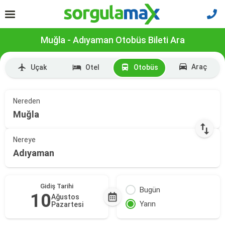
Muğla - Adıyaman Otobüs Bileti Ara
Araç
Uçak
Otel
Otobüs
Nereden
Muğla
Nereye
Adıyaman
Gidiş Tarihi
Bugün
10
Ağustos
Yarın
Pazartesi