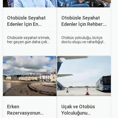
Otobüsle Seyahat
Otobüsle Seyahat
Edenler İçin En
Edenler İçin Rehber:
Konforlu Rotalar ve
Bilet Seçiminden
İpuçları
Koltuk Seçimine
Otobüsle seyahat etmek,
Otobüs yolculuğu, bütçe
her geçen gün daha çok
dostu oluşu ve rahatlığıyla
tercih edilen bir ulaşım
her zaman popüler bir
şekli haline geliyor.
seçenek olmuştur. Ancak,
Otobüsle Seyahat Edenler
otobüsle seyahati rahat,
İçin En Konforlu Rotalar ve
keyifli ve stressiz hale
İpuçları başlıklı bu
getirmek için bilinmesi
rehberde, otobüs
gereken pek çok püf
yolculuğunuzu konforlu ve
noktası bulunuyor.
keyifli hale getirmek için
bilmeniz gereken her şeyi
bulacaksınız.
Erken
Uçak ve Otobüs
Rezervasyonun
Yolculuğunu