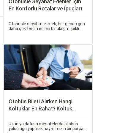
Otobüsle Seyahat Edenler İçin
En Konforlu Rotalar ve İpuçları
Otobüsle seyahat etmek, her geçen gün
daha çok tercih edilen bir ulaşım şekli
haline geliyor. Otobüsle Seyahat Edenler
İçin En Konforlu Rotalar ve İpuçları başlıklı
bu rehberde, otobüs yolculuğunuzu
konforlu ve keyifli hale getirmek için
bilmeniz gereken her şeyi bulacaksınız.
Otobüs Bileti Alırken Hangi
Koltuklar En Rahat? Koltuk
Seçim Rehberi
Uzun ya da kısa mesafelerde otobüs
yolculuğu yapmak hayatımızın bir parçası