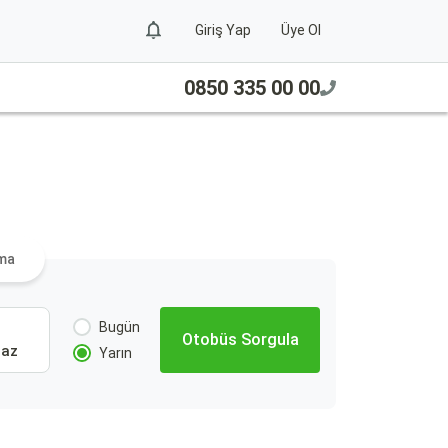
Giriş Yap
Üye Ol
0850 335 00 00
ama
Bugün
Otobüs Sorgula
Paz
Yarın