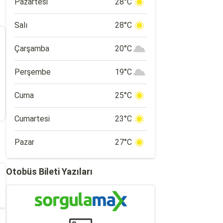
Pazartesi
28°C
Salı
28°C
Çarşamba
20°C
Perşembe
19°C
Cuma
25°C
Cumartesi
23°C
Pazar
27°C
Otobüs Bileti Yazıları