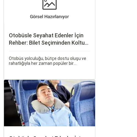
Otobüsle Seyahat Edenler İçin
Rehber: Bilet Seçiminden Koltuk
Seçimine
Otobüs yolculuğu, bütçe dostu oluşu ve
rahatlığıyla her zaman popüler bir
seçenek olmuştur. Ancak, otobüsle
seyahati rahat, keyifli ve stressiz hale
getirmek için bilinmesi gereken pek çok
püf noktası bulunuyor.