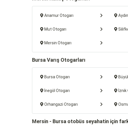
Anamur Otogarı
Aydın
Mut Otogarı
Silif
Mersin Otogarı
Bursa Varış Otogarları
Bursa Otogarı
Büyü
İnegöl Otogarı
İznik
Orhangazi Otogarı
Osma
Mersin - Bursa otobüs seyahatin için far