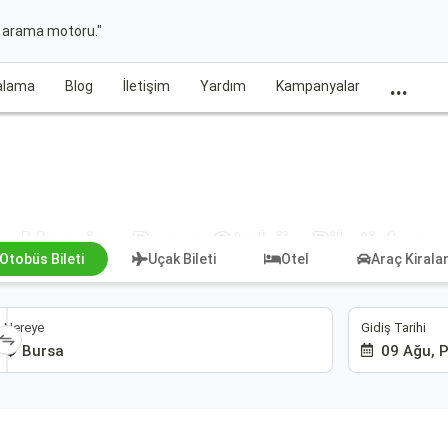
t arama motoru."
...
ralama
Blog
İletişim
Yardım
Kampanyalar
Mersin - Bursa Otobüs Bileti Ara
Otobüs Bileti
Uçak Bileti
Otel
Araç Kiral
Gidiş Tarihi
Nereye
09 Ağu, 