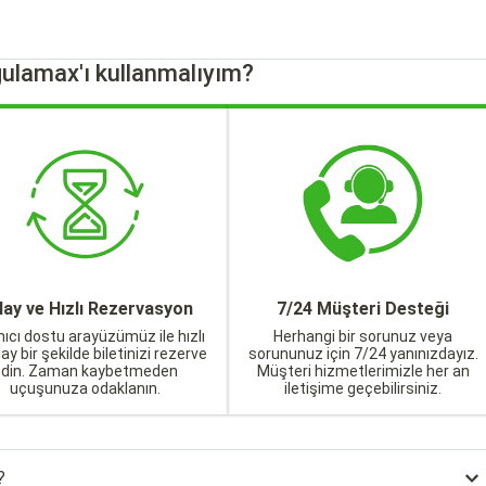
ulamax'ı kullanmalıyım?
lay ve Hızlı Rezervasyon
7/24 Müşteri Desteği
nıcı dostu arayüzümüz ile hızlı
Herhangi bir sorunuz veya
lay bir şekilde biletinizi rezerve
sorununuz için 7/24 yanınızdayız.
edin. Zaman kaybetmeden
Müşteri hizmetlerimizle her an
uçuşunuza odaklanın.
iletişime geçebilirsiniz.
?