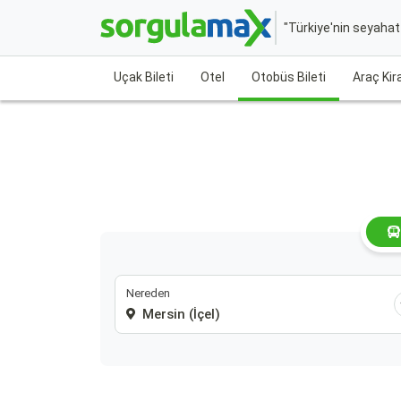
"Türkiye'nin seyaha
Uçak Bileti
Otel
Otobüs Bileti
Araç Ki
Nereden