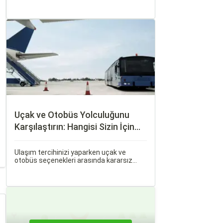
haline geldi. Ancak, otobüsle seyahat
ederken koltuk seçiminin ne kadar önemli
olduğunu çoğu zaman fark etmiyoruz.
Uçak ve Otobüs Yolculuğunu
Karşılaştırın: Hangisi Sizin İçin
Uygun?
Ulaşım tercihinizi yaparken uçak ve
otobüs seçenekleri arasında kararsız
kalabilirsiniz. Her iki ulaşım şekli de farklı
ihtiyaçlara hitap eden, çeşitli avantajlar
ve dezavantajlar sunar.