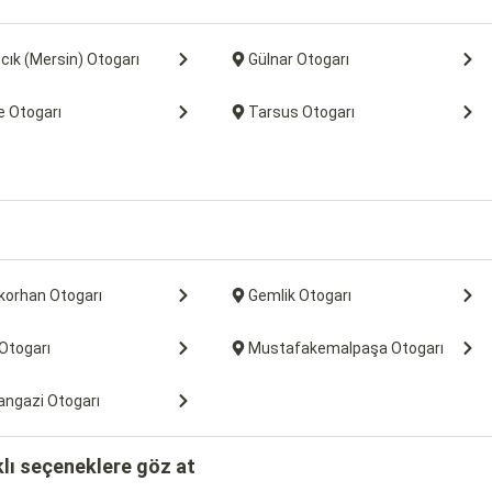
cık (Mersin) Otogarı
Gülnar Otogarı
ke Otogarı
Tarsus Otogarı
korhan Otogarı
Gemlik Otogarı
 Otogarı
Mustafakemalpaşa Otogarı
ngazi Otogarı
klı seçeneklere göz at