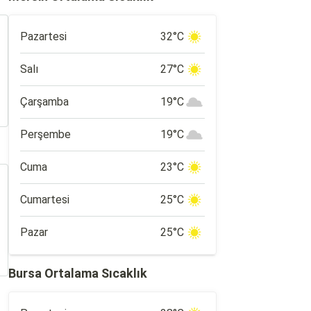
Pazartesi
32°C
Salı
27°C
Çarşamba
19°C
Perşembe
19°C
Cuma
23°C
Cumartesi
25°C
Pazar
25°C
Bursa Ortalama Sıcaklık