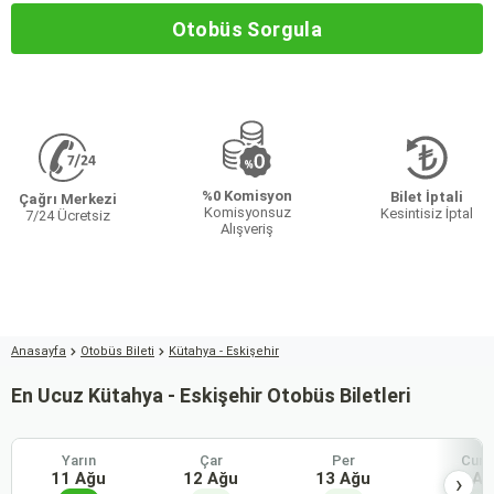
Otobüs Sorgula
%0 Komisyon
Bilet İptali
Çağrı Merkezi
Komisyonsuz
Kesintisiz İptal
7/24 Ücretsiz
Alışveriş
Anasayfa
Otobüs Bileti
Kütahya - Eskişehir
En Ucuz Kütahya - Eskişehir Otobüs Biletleri
Yarın
Çar
Per
Cum
11 Ağu
12 Ağu
13 Ağu
14 Ağ
›