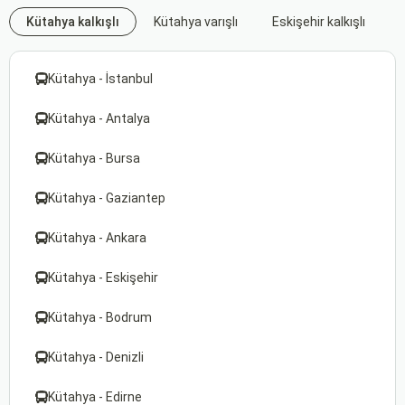
Kütahya kalkışlı
Kütahya varışlı
Eskişehir kalkışlı
E
Kütahya - İstanbul
Kütahya - Antalya
Kütahya - Bursa
Kütahya - Gaziantep
Kütahya - Ankara
Kütahya - Eskişehir
Kütahya - Bodrum
Kütahya - Denizli
Kütahya - Edirne