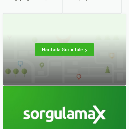
tercih edilen bir ulaşım
ayrılmaz bir parçası haline
şekli haline geliyor.
gelmiştir. İster iş seyahati,
Otobüsle Seyahat Edenler
ister tatil amaçlı olsun,
İçin En Konforlu Rotalar ve
seyahat etmek için çeşitli
İpuçları başlıklı bu
ulaşım seçenekleri
rehberde, otobüs
arasından en uygun olanı
yolculuğunuzu konforlu ve
seçmek oldukça önemlidir.
keyifli hale getirmek için
bilmeniz gereken her şeyi
bulacaksınız.
Haritada Görüntüle