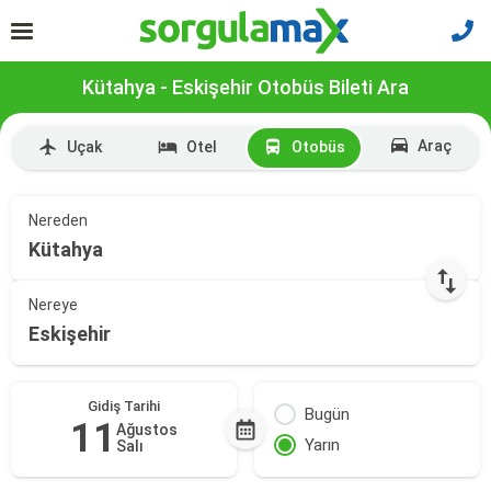
Kütahya - Eskişehir Otobüs Bileti Ara
Araç
Uçak
Otel
Otobüs
Nereden
Kütahya
Nereye
Eskişehir
Gidiş Tarihi
Bugün
11
Ağustos
Yarın
Salı