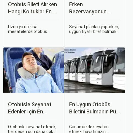
Otobüs Bileti Alırken
Erken
Hangi Koltuklar En
Rezervasyonun
Rahat? Koltuk Seçim
Avantajları: Uçak ve
Rehberi
Otobüs Bileti Satın
Uzun ya da kısa
Seyahat planları yaparken,
mesafelerde otobüs
uygun fiyatlı bilet bulmak
Alma İpuçları
yolculuğu yapmak
ve bu sayede bütçenizi
hayatımızın bir parçası
korumak herkesin
haline geldi. Ancak,
arzusudur. Günümüzde
otobüsle seyahat ederken
erken rezervasyon
koltuk seçiminin ne kadar
yapmak, yalnızca
önemli olduğunu çoğu
seyahatin maliyetini
zaman fark etmiyoruz.
azaltmakla kalmaz, aynı
zamanda daha kaliteli bir
seyahat deneyimi
yaşamanızı sağlar.
Otobüsle Seyahat
En Uygun Otobüs
Edenler İçin En
Biletini Bulmanın Püf
Konforlu Rotalar ve
Noktaları:
İpuçları
Sorgulamax.com
Otobüsle seyahat etmek,
Günümüzde seyahat
her geçen gün daha çok
etmek, hayatımızın
İpuçları