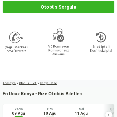
Otobüs Sorgula
%0 Komisyon
Bilet İptali
Çağrı Merkezi
Komisyonsuz
Kesintisiz İptal
7/24 Ücretsiz
Alışveriş
Anasayfa
Otobüs Bileti
Konya - Rize
En Ucuz Konya - Rize Otobüs Biletleri
Yarın
Pts
Sal
Çar
09 Ağu
10 Ağu
11 Ağu
12 Ağ
›