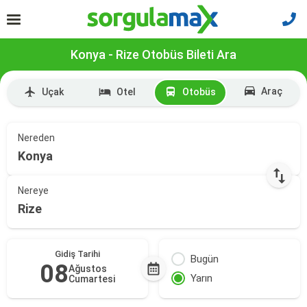
Konya - Rize Otobüs Bileti Ara
Araç
Uçak
Otel
Otobüs
Nereden
Konya
Nereye
Rize
Gidiş Tarihi
Bugün
08
Ağustos
Yarın
Cumartesi