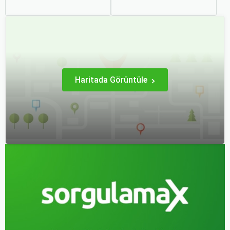
kararsız kalabilirsiniz. Her
seçenek olmuştur. Ancak,
iki ulaşım şekli de farklı
otobüsle seyahati rahat,
ihtiyaçlara hitap eden,
keyifli ve stressiz hale
çeşitli avantajlar ve
getirmek için bilinmesi
dezavantajlar sunar.
gereken pek çok püf
noktası bulunuyor.
Haritada Görüntüle