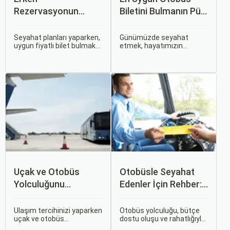
Rezervasyonun
Biletini Bulmanın Püf
Avantajları: Uçak ve
Noktaları:
Otobüs Bileti Satın
Sorgulamax.com
Seyahat planları yaparken,
Günümüzde seyahat
uygun fiyatlı bilet bulmak
etmek, hayatımızın
Alma İpuçları
İpuçları
ve bu sayede bütçenizi
ayrılmaz bir parçası haline
korumak herkesin
gelmiştir. İster iş seyahati,
arzusudur. Günümüzde
ister tatil amaçlı olsun,
erken rezervasyon
seyahat etmek için çeşitli
yapmak, yalnızca
ulaşım seçenekleri
seyahatin maliyetini
arasından en uygun olanı
azaltmakla kalmaz, aynı
seçmek oldukça önemlidir.
zamanda daha kaliteli bir
seyahat deneyimi
yaşamanızı sağlar.
Uçak ve Otobüs
Otobüsle Seyahat
Yolculuğunu
Edenler İçin Rehber:
Karşılaştırın: Hangisi
Bilet Seçiminden
Sizin İçin Uygun?
Koltuk Seçimine
Ulaşım tercihinizi yaparken
Otobüs yolculuğu, bütçe
uçak ve otobüs
dostu oluşu ve rahatlığıyla
seçenekleri arasında
her zaman popüler bir