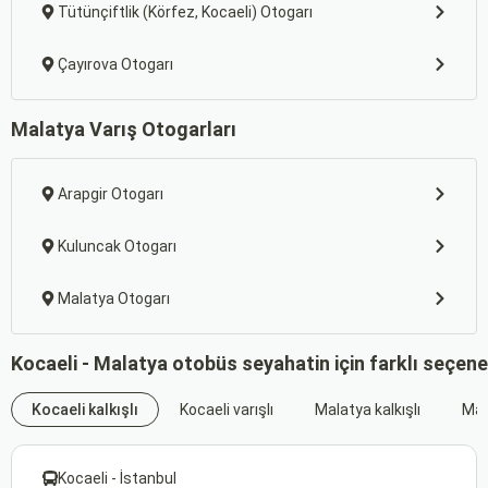
Tütünçiftlik (Körfez, Kocaeli) Otogarı
Çayırova Otogarı
Malatya Varış Otogarları
Arapgir Otogarı
Kuluncak Otogarı
Malatya Otogarı
Kocaeli - Malatya otobüs seyahatin için farklı seçen
Kocaeli kalkışlı
Kocaeli varışlı
Malatya kalkışlı
Mal
Kocaeli - İstanbul