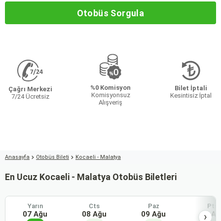
Otobüs Sorgula
%0 Komisyon
Bilet İptali
Çağrı Merkezi
Komisyonsuz
Kesintisiz İptal
7/24 Ücretsiz
Alışveriş
Anasayfa
Otobüs Bileti
Kocaeli - Malatya
En Ucuz Kocaeli - Malatya Otobüs Biletleri
Yarın
Cts
Paz
Pts
07 Ağu
08 Ağu
09 Ağu
10 Ağ
›