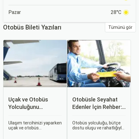
Pazar
28°C
Otobüs Bileti Yazıları
Tümünü gör
Uçak ve Otobüs
Otobüsle Seyahat
Yolculuğunu
Edenler İçin Rehber:
Karşılaştırın: Hangisi
Bilet Seçiminden
Sizin İçin Uygun?
Koltuk Seçimine
Ulaşım tercihinizi yaparken
Otobüs yolculuğu, bütçe
uçak ve otobüs
dostu oluşu ve rahatlığıyla
seçenekleri arasında
her zaman popüler bir
kararsız kalabilirsiniz. Her
seçenek olmuştur. Ancak,