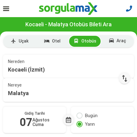
Kocaeli - Malatya Otobüs Bileti Ara
Araç
Uçak
Otel
Otobüs
Nereden
Kocaeli (İzmit)
Nereye
Malatya
Gidiş Tarihi
Bugün
07
Ağustos
Yarın
Cuma