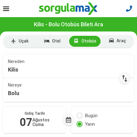
Kilis - Bolu Otobüs Bileti Ara
Araç
Uçak
Otel
Otobüs
Nereden
Kilis
Nereye
Bolu
Gidiş Tarihi
Bugün
07
Ağustos
Yarın
Cuma