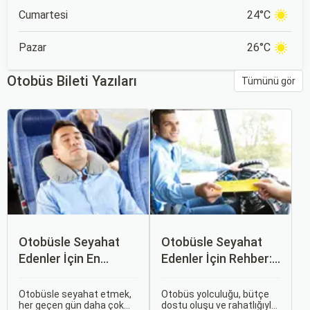
Cumartesi
24°C
Pazar
26°C
Otobüs Bileti Yazıları
Tümünü gör
Otobüsle Seyahat
Otobüsle Seyahat
Edenler İçin En
Edenler İçin Rehber:
Konforlu Rotalar ve
Bilet Seçiminden
İpuçları
Koltuk Seçimine
Otobüsle seyahat etmek,
Otobüs yolculuğu, bütçe
her geçen gün daha çok
dostu oluşu ve rahatlığıyla