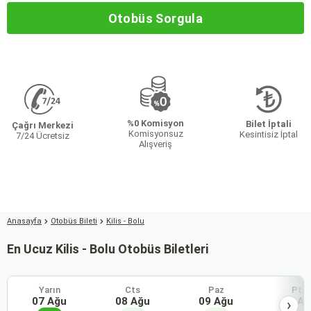
Otobüs Sorgula
%0 Komisyon
Bilet İptali
Çağrı Merkezi
Komisyonsuz
Kesintisiz İptal
7/24 Ücretsiz
Alışveriş
Anasayfa
Otobüs Bileti
Kilis - Bolu
En Ucuz Kilis - Bolu Otobüs Biletleri
Yarın
Cts
Paz
Pts
07 Ağu
08 Ağu
09 Ağu
10 Ağ
›