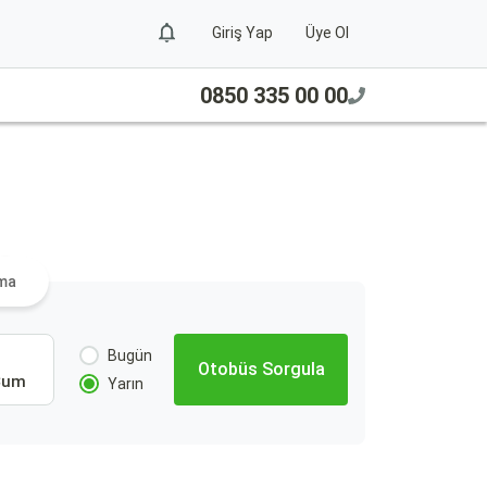
Giriş Yap
Üye Ol
0850 335 00 00
ra
ama
Bugün
Otobüs Sorgula
Cum
Yarın