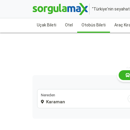
"Türkiye'nin seyaha
Uçak Bileti
Otel
Otobüs Bileti
Araç Ki
K
Nereden