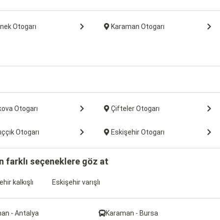
nek Otogarı
Karaman Otogarı
kova Otogarı
Çifteler Otogarı
ıççık Otogarı
Eskişehir Otogarı
n farklı seçeneklere göz at
hir kalkışlı
Eskişehir varışlı
an - Antalya
Karaman - Bursa