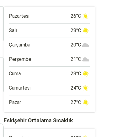
Pazartesi
26°C
Salı
28°C
Çarşamba
20°C
Perşembe
21°C
Cuma
28°C
Cumartesi
24°C
Pazar
27°C
Eskişehir Ortalama Sıcaklık