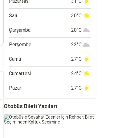
Pazartesi
31°C
Salı
30°C
Çarşamba
20°C
Perşembe
22°C
Cuma
27°C
Cumartesi
24°C
Pazar
27°C
Otobüs Bileti Yazıları