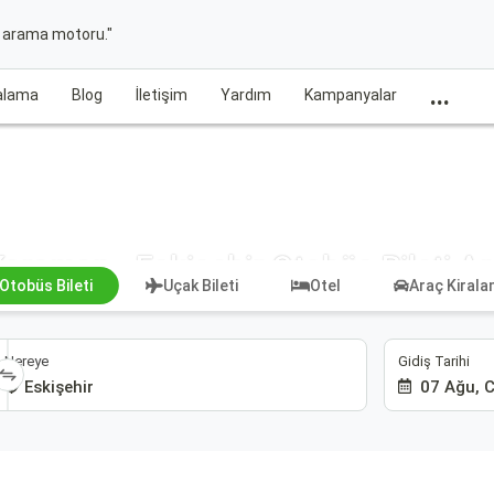
t arama motoru."
...
ralama
Blog
İletişim
Yardım
Kampanyalar
araman - Eskişehir Otobüs Bileti A
Otobüs Bileti
Uçak Bileti
Otel
Araç Kiral
Gidiş Tarihi
Nereye
07 Ağu, 