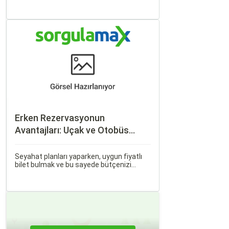
iş seyahati, ister tatil amaçlı olsun,
seyahat etmek için çeşitli ulaşım
seçenekleri arasından en uygun olanı
seçmek oldukça önemlidir.
Erken Rezervasyonun
Avantajları: Uçak ve Otobüs
Bileti Satın Alma İpuçları
Seyahat planları yaparken, uygun fiyatlı
bilet bulmak ve bu sayede bütçenizi
korumak herkesin arzusudur. Günümüzde
erken rezervasyon yapmak, yalnızca
seyahatin maliyetini azaltmakla kalmaz,
aynı zamanda daha kaliteli bir seyahat
deneyimi yaşamanızı sağlar.