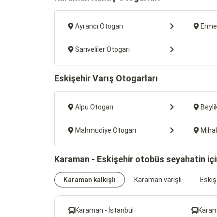
Ayrancı Otogarı
Erme
Sarıveliler Otogarı
Eskişehir Varış Otogarları
Alpu Otogarı
Beyli
Mahmudiye Otogarı
Mihal
Karaman - Eskişehir otobüs seyahatin içi
Karaman kalkışlı
Karaman varışlı
Eskişe
Karaman - İstanbul
Karam