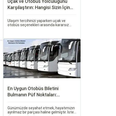
Uçak ve Otobüs Yolculuğunu
Karşılaştırın: Hangisi Sizin İçin
Uygun?
Ulaşım tercihinizi yaparken uçak ve
otobüs seçenekleri arasında kararsız
kalabilirsiniz. Her iki ulaşım şekli de farklı
ihtiyaçlara hitap eden, çeşitli avantajlar
ve dezavantajlar sunar.
En Uygun Otobüs Biletini
Bulmanın Püf Noktaları:
Sorgulamax.com İpuçları
Günümüzde seyahat etmek, hayatımızın
ayrılmaz bir parçası haline gelmiştir. İster