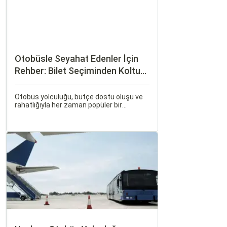
Otobüsle Seyahat Edenler İçin
Rehber: Bilet Seçiminden Koltuk
Seçimine
Otobüs yolculuğu, bütçe dostu oluşu ve
rahatlığıyla her zaman popüler bir
seçenek olmuştur. Ancak, otobüsle
seyahati rahat, keyifli ve stressiz hale
getirmek için bilinmesi gereken pek çok
püf noktası bulunuyor.