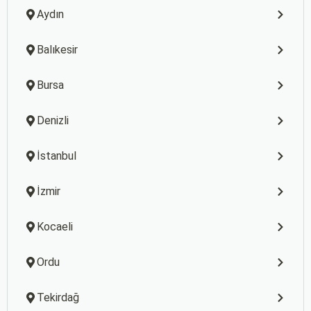
Aydın
Balıkesir
Bursa
Denizli
İstanbul
İzmir
Kocaeli
Ordu
Tekirdağ