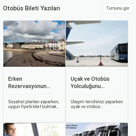
Otobüs Bileti Yazıları
Tümünü gör
Erken
Uçak ve Otobüs
Rezervasyonun
Yolculuğunu
Avantajları: Uçak ve
Karşılaştırın: Hangisi
Otobüs Bileti Satın
Sizin İçin Uygun?
Seyahat planları yaparken,
Ulaşım tercihinizi yaparken
uygun fiyatlı bilet bulmak
uçak ve otobüs
Alma İpuçları
ve bu sayede bütçenizi
seçenekleri arasında
korumak herkesin
kararsız kalabilirsiniz. Her
arzusudur. Günümüzde
iki ulaşım şekli de farklı
erken rezervasyon
ihtiyaçlara hitap eden,
yapmak, yalnızca
çeşitli avantajlar ve
seyahatin maliyetini
dezavantajlar sunar.