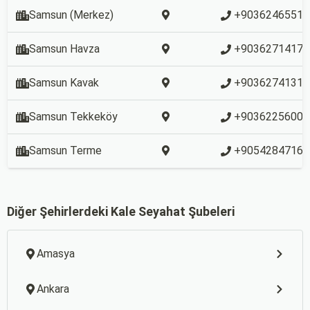
Samsun (Merkez)
+9036246551
Samsun Havza
+9036271417
Samsun Kavak
+9036274131
Samsun Tekkeköy
+9036225600
Samsun Terme
+90542847162
Diğer Şehirlerdeki Kale Seyahat Şubeleri
Amasya
Ankara