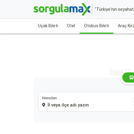
"Türkiye'nin seyaha
Uçak Bileti
Otel
Otobüs Bileti
Araç Ki
İnci T
Nereden