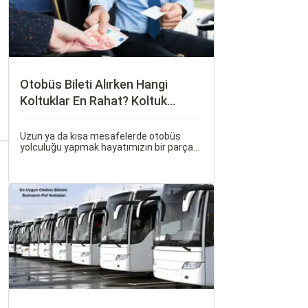
Otobüs Bileti Alırken Hangi
Koltuklar En Rahat? Koltuk
Seçim Rehberi
Uzun ya da kısa mesafelerde otobüs
yolculuğu yapmak hayatımızın bir parçası
haline geldi. Ancak, otobüsle seyahat
ederken koltuk seçiminin ne kadar önemli
olduğunu çoğu zaman fark etmiyoruz.