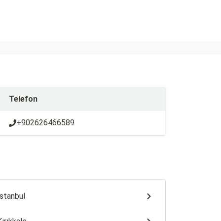
Telefon
+902626466589
İstanbul