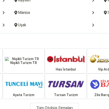
Kayseri
Manisa
Uşak
Nişikli Turizm TR
Has İstanbul
Vip Ar
Ayata Turizm
Tursan Turizm
Zile Barı
Tüm Otobüs Firmaları