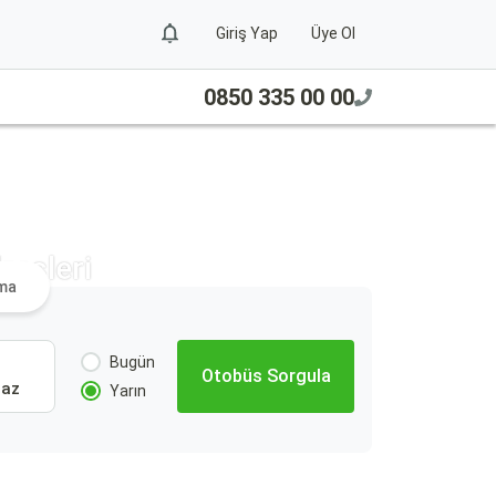
Giriş Yap
Üye Ol
0850 335 00 00
resleri
ama
Bugün
Otobüs Sorgula
Paz
Yarın