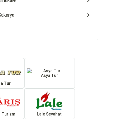
Kırıkkale
Sakarya
Asya Tur
da Tur
ş Turizm
Lale Seyahat