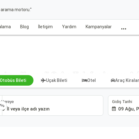
t arama motoru."
...
ralama
Blog
İletişim
Yardım
Kampanyalar
urizm Kocaeli Şube Telefonları ve Ad
Otobüs Bileti
Uçak Bileti
Otel
Araç Kiral
Gidiş Tarihi
Nereye
09 Ağu, 