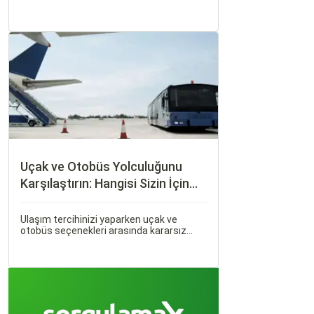
seçenek olmuştur. Ancak, otobüsle
seyahati rahat, keyifli ve stressiz hale
getirmek için bilinmesi gereken pek çok
püf noktası bulunuyor.
Uçak ve Otobüs Yolculuğunu
Karşılaştırın: Hangisi Sizin İçin
Uygun?
Ulaşım tercihinizi yaparken uçak ve
otobüs seçenekleri arasında kararsız
kalabilirsiniz. Her iki ulaşım şekli de farklı
ihtiyaçlara hitap eden, çeşitli avantajlar
ve dezavantajlar sunar.