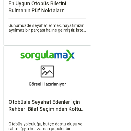
En Uygun Otobüs Biletini
Bulmanın Püf Noktaları:
Sorgulamax.com İpuçları
Günümüzde seyahat etmek, hayatımızın
ayrılmaz bir parçası haline gelmiştir. İster
iş seyahati, ister tatil amaçlı olsun,
seyahat etmek için çeşitli ulaşım
seçenekleri arasından en uygun olanı
seçmek oldukça önemlidir.
Otobüsle Seyahat Edenler İçin
Rehber: Bilet Seçiminden Koltuk
Seçimine
Otobüs yolculuğu, bütçe dostu oluşu ve
rahatlığıyla her zaman popüler bir