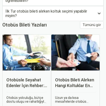
öğrenebilirim?
İlk Tur otobüs bileti alırken koltuk seçimi yapabilir
miyim?
Otobüs Bileti Yazıları
Tümünü gör
Otobüsle Seyahat
Otobüs Bileti Alırken
Edenler İçin Rehber:
Hangi Koltuklar En
Bilet Seçiminden
Rahat? Koltuk Seçim
Koltuk Seçimine
Rehberi
Otobüs yolculuğu, bütçe
Uzun ya da kısa
dostu oluşu ve rahatlığıyla
mesafelerde otobüs
her zaman popüler bir
yolculuğu yapmak