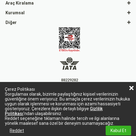
Araç Kiralama
Kurumsal
Diğer
88229282
Çerez Politikası
15863
Sorgulamax olarak, bizimle paylaştığınız kişisel verilerinizin
güvenliğine önem veriyoruz. Bu amaçla çerez verilerinizin hukuka
uygun olarak işlenmesi ve korunması için azami hassasiyeti
gösteriyoruz. Çerezlere ilişkin detaylı bilgiye
Gizlilik
Politikası
'ndan ulaşabilirsiniz.
Reddet seçeneğine tıklaman halinde tercih ve ilgi alanlarına
yönelik maalesef sana özel bir deneyim sunamayacağız.
Sorgulamax Turizim, TURSAB Belge No: 15863
Sorgulamax.com IATA üyesidir. '88229282'
Reddet
Kabul Et
© 2024 Tüm hakları saklıdır. sorgulamax.com