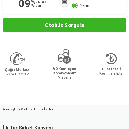
09
Ağustos
Yarın
Pazar
Otobüs Sorgula
%0 Komisyon
Bilet İptali
Çağrı Merkezi
Komisyonsuz
Kesintisiz İptal
7/24 Ücretsiz
Alışveriş
Anasayfa
Otobüs Bileti
İlk Tur
İlk Tur Şirket Künyesi