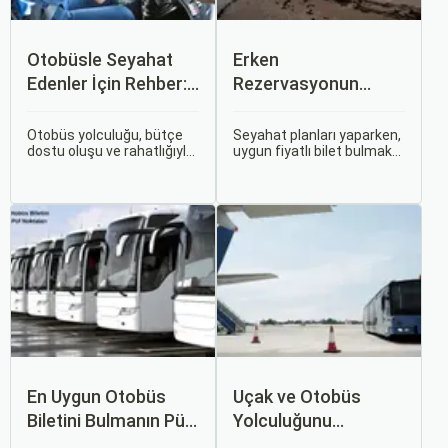
Otobüsle Seyahat
Erken
Edenler İçin Rehber:
Rezervasyonun
Bilet Seçiminden
Avantajları: Uçak ve
Koltuk Seçimine
Otobüs Bileti Satın
Otobüs yolculuğu, bütçe
Seyahat planları yaparken,
dostu oluşu ve rahatlığıyla
uygun fiyatlı bilet bulmak
Alma İpuçları
her zaman popüler bir
ve bu sayede bütçenizi
seçenek olmuştur. Ancak,
korumak herkesin
otobüsle seyahati rahat,
arzusudur. Günümüzde
keyifli ve stressiz hale
erken rezervasyon
getirmek için bilinmesi
yapmak, yalnızca
gereken pek çok püf
seyahatin maliyetini
noktası bulunuyor.
azaltmakla kalmaz, aynı
zamanda daha kaliteli bir
seyahat deneyimi
yaşamanızı sağlar.
En Uygun Otobüs
Uçak ve Otobüs
Biletini Bulmanın Püf
Yolculuğunu
Noktaları:
Karşılaştırın: Hangisi