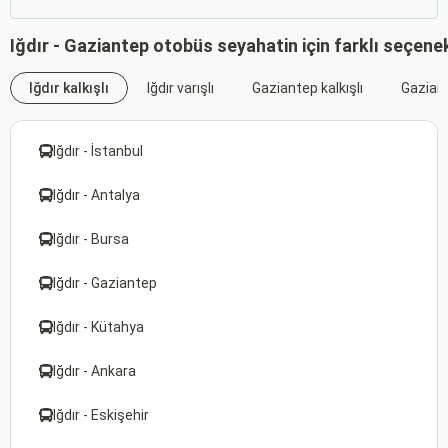
Iğdır - Gaziantep otobüs seyahatin için farklı seçene
Iğdır kalkışlı
Iğdır varışlı
Gaziantep kalkışlı
Gaziant
Iğdır - İstanbul
Iğdır - Antalya
Iğdır - Bursa
Iğdır - Gaziantep
Iğdır - Kütahya
Iğdır - Ankara
Iğdır - Eskişehir