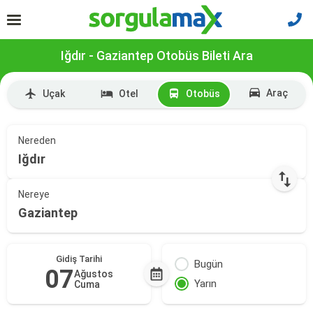
Iğdır - Gaziantep Otobüs Bileti Ara
Araç
Uçak
Otel
Otobüs
Nereden
Iğdır
Nereye
Gaziantep
Gidiş Tarihi
Bugün
07
Ağustos
Yarın
Cuma