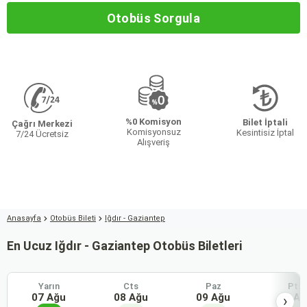
Otobüs Sorgula
%0 Komisyon
Bilet İptali
Çağrı Merkezi
Komisyonsuz
Kesintisiz İptal
7/24 Ücretsiz
Alışveriş
Anasayfa
Otobüs Bileti
Iğdır - Gaziantep
En Ucuz Iğdır - Gaziantep Otobüs Biletleri
Yarın
Cts
Paz
Pts
07 Ağu
08 Ağu
09 Ağu
10 Ağ
›