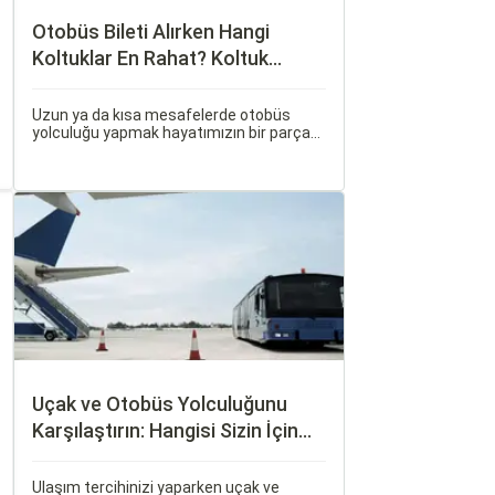
Otobüs Bileti Alırken Hangi
Koltuklar En Rahat? Koltuk
Seçim Rehberi
Uzun ya da kısa mesafelerde otobüs
yolculuğu yapmak hayatımızın bir parçası
haline geldi. Ancak, otobüsle seyahat
ederken koltuk seçiminin ne kadar önemli
olduğunu çoğu zaman fark etmiyoruz.
Uçak ve Otobüs Yolculuğunu
Karşılaştırın: Hangisi Sizin İçin
Uygun?
Ulaşım tercihinizi yaparken uçak ve