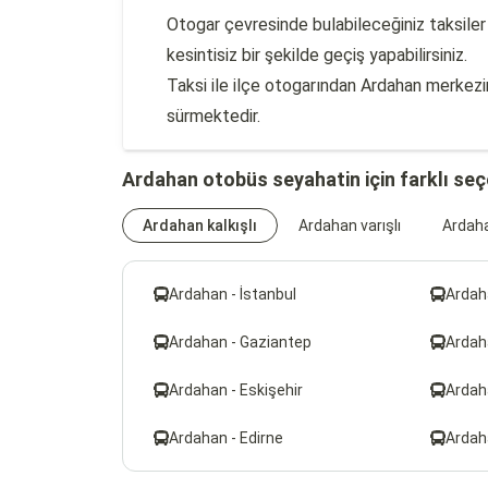
Otogar çevresinde bulabileceğiniz taksiler 
kesintisiz bir şekilde geçiş yapabilirsiniz.
Taksi ile ilçe otogarından Ardahan merkezi
sürmektedir.
Ardahan otobüs seyahatin için farklı se
Ardahan kalkışlı
Ardahan varışlı
Ardaha
Ardahan - İstanbul
Ardah
Ardahan - Gaziantep
Ardah
Ardahan - Eskişehir
Ardah
Ardahan - Edirne
Ardaha