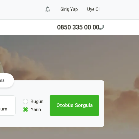
Giriş Yap
Üye Ol
0850 335 00 00
ama
Bugün
Otobüs Sorgula
Cum
Yarın