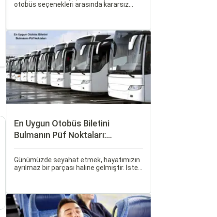
otobüs seçenekleri arasında kararsız
kalabilirsiniz. Her iki ulaşım şekli de farklı
ihtiyaçlara hitap eden, çeşitli avantajlar
ve dezavantajlar sunar.
En Uygun Otobüs Biletini
Bulmanın Püf Noktaları:
Sorgulamax.com İpuçları
Günümüzde seyahat etmek, hayatımızın
ayrılmaz bir parçası haline gelmiştir. İster
iş seyahati, ister tatil amaçlı olsun,
seyahat etmek için çeşitli ulaşım
seçenekleri arasından en uygun olanı
seçmek oldukça önemlidir.