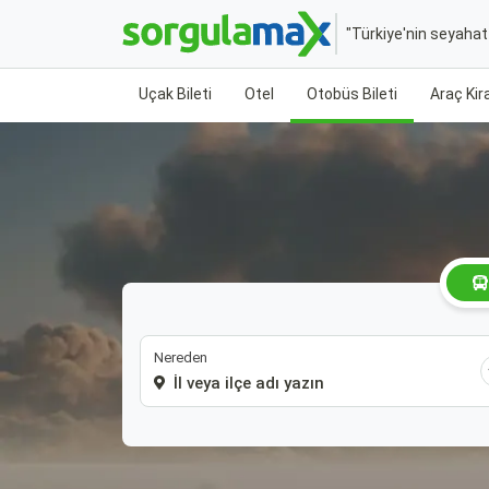
"Türkiye'nin seyaha
Uçak Bileti
Otel
Otobüs Bileti
Araç Ki
Nereden