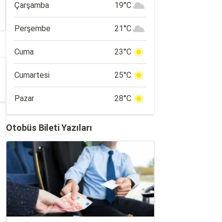
Çarşamba
19°C
Perşembe
21°C
Cuma
23°C
Cumartesi
25°C
Pazar
28°C
Otobüs Bileti Yazıları