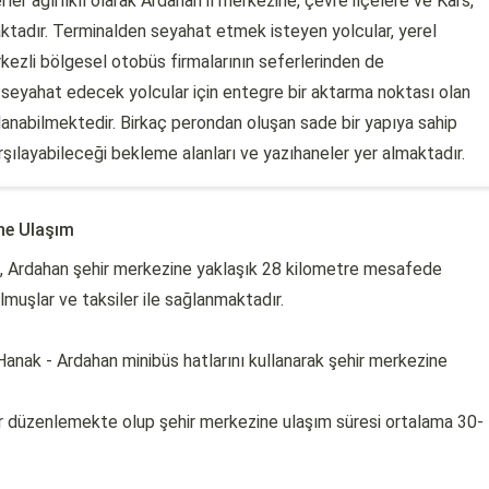
er ağırlıklı olarak Ardahan il merkezine, çevre ilçelere ve Kars,
ktadır. Terminalden seyahat etmek isteyen yolcular, yerel
rkezli bölgesel otobüs firmalarının seferlerinden de
e seyahat edecek yolcular için entegre bir aktarma noktası olan
ğlanabilmektedir. Birkaç perondan oluşan sade bir yapıya sahip
rşılayabileceği bekleme alanları ve yazıhaneler yer almaktadır.
ne Ulaşım
, Ardahan şehir merkezine yaklaşık 28 kilometre mesafede
muşlar ve taksiler ile sağlanmaktadır.
nak - Ardahan minibüs hatlarını kullanarak şehir merkezine
efer düzenlemekte olup şehir merkezine ulaşım süresi ortalama 30-