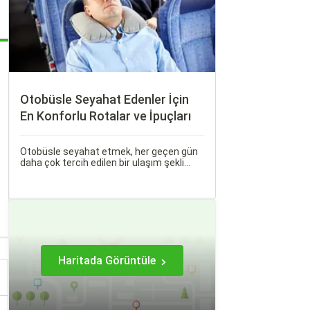
Otobüsle Seyahat Edenler İçin
En Konforlu Rotalar ve İpuçları
Otobüsle seyahat etmek, her geçen gün
daha çok tercih edilen bir ulaşım şekli
haline geliyor. Otobüsle Seyahat Edenler
İçin En Konforlu Rotalar ve İpuçları başlıklı
bu rehberde, otobüs yolculuğunuzu
konforlu ve keyifli hale getirmek için
bilmeniz gereken her şeyi bulacaksınız.
Haritada Görüntüle