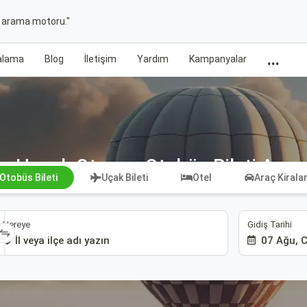
t arama motoru."
...
ralama
Blog
İletişim
Yardım
Kampanyalar
Hanak Otogarı Otobüs Bileti Ara
Otobüs Bileti
Uçak Bileti
Otel
Araç Kiral
Gidiş Tarihi
Nereye
07 Ağu, 