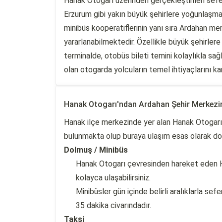
Hanak Otogarı üzerinden gerçekleştirilen seferl
Erzurum gibi yakın büyük şehirlere yoğunlaşma
minibüs kooperatiflerinin yanı sıra Ardahan me
yararlanabilmektedir. Özellikle büyük şehirler
terminalde, otobüs bileti temini kolaylıkla sa
olan otogarda yolcuların temel ihtiyaçlarını ka
Hanak Otogarı'ndan Ardahan Şehir Merkezi
Hanak ilçe merkezinde yer alan Hanak Otogarı
bulunmakta olup buraya ulaşım esas olarak dol
Dolmuş / Minibüs
Hanak Otogarı çevresinden hareket eden Ha
kolayca ulaşabilirsiniz.
Minibüsler gün içinde belirli aralıklarla s
35 dakika civarındadır.
Taksi