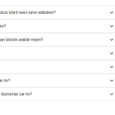
s bileti nasıl satın alabilirim?
rim?
 biletini alabilir miyim?
ar mı?
l hizmetler var mı?