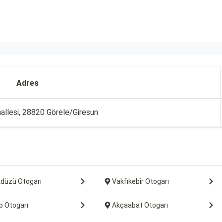
Adres
allesi, 28820 Görele/Giresun
kdüzü Otogarı
Vakfıkebir Otogarı
p Otogarı
Akçaabat Otogarı