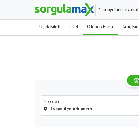
"Türkiye'nin seyaha
Uçak Bileti
Otel
Otobüs Bileti
Araç Ki
Nereden