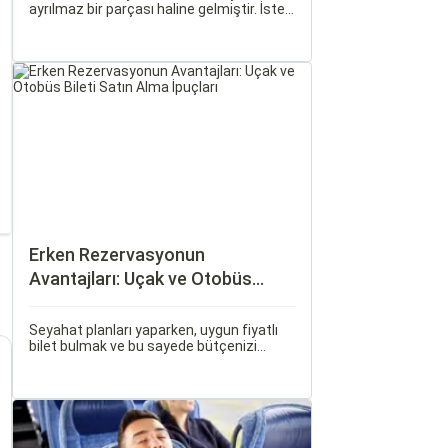
ayrılmaz bir parçası haline gelmiştir. İster
iş seyahati, ister tatil amaçlı olsun,
seyahat etmek için çeşitli ulaşım
seçenekleri arasından en uygun olanı
seçmek oldukça önemlidir.
Erken Rezervasyonun
Avantajları: Uçak ve Otobüs
Bileti Satın Alma İpuçları
Seyahat planları yaparken, uygun fiyatlı
bilet bulmak ve bu sayede bütçenizi
korumak herkesin arzusudur. Günümüzde
erken rezervasyon yapmak, yalnızca
seyahatin maliyetini azaltmakla kalmaz,
aynı zamanda daha kaliteli bir seyahat
deneyimi yaşamanızı sağlar.