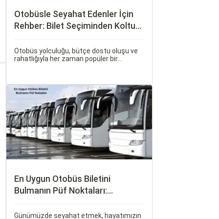
Otobüsle Seyahat Edenler İçin
Rehber: Bilet Seçiminden Koltuk
Seçimine
Otobüs yolculuğu, bütçe dostu oluşu ve
rahatlığıyla her zaman popüler bir
seçenek olmuştur. Ancak, otobüsle
seyahati rahat, keyifli ve stressiz hale
getirmek için bilinmesi gereken pek çok
püf noktası bulunuyor.
En Uygun Otobüs Biletini
Bulmanın Püf Noktaları:
Sorgulamax.com İpuçları
Günümüzde seyahat etmek, hayatımızın