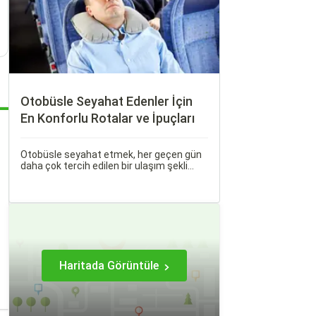
Otobüsle Seyahat Edenler İçin
En Konforlu Rotalar ve İpuçları
Otobüsle seyahat etmek, her geçen gün
daha çok tercih edilen bir ulaşım şekli
haline geliyor. Otobüsle Seyahat Edenler
İçin En Konforlu Rotalar ve İpuçları başlıklı
bu rehberde, otobüs yolculuğunuzu
konforlu ve keyifli hale getirmek için
bilmeniz gereken her şeyi bulacaksınız.
Haritada Görüntüle