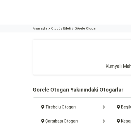
Anasayfa
Otobüs Bileti
Görele Otogarı
Kumyalı Mah
Görele Otogarı Yakınındaki Otogarlar
Tirebolu Otogarı
Beşi
Çarşıbaşı Otogarı
Keşa