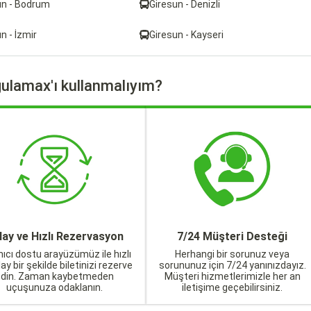
un - Bodrum
Giresun - Denizli
n - İzmir
Giresun - Kayseri
ulamax'ı kullanmalıyım?
lay ve Hızlı Rezervasyon
7/24 Müşteri Desteği
nıcı dostu arayüzümüz ile hızlı
Herhangi bir sorunuz veya
lay bir şekilde biletinizi rezerve
sorununuz için 7/24 yanınızdayız.
edin. Zaman kaybetmeden
Müşteri hizmetlerimizle her an
uçuşunuza odaklanın.
iletişime geçebilirsiniz.