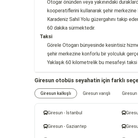
Otogar önünden veya yakınındaki duraklard
kooperatiflerini kullanarak şehir merkezine k
Karadeniz Sahil Yolu güzergahını takip eden
60 dakika sürmektedir.
Taksi
Görele Otogarı bünyesinde kesintisiz hizme
şehir merkezine konforlu bir yolculuk gerçek
Yaklaşık 60 kilometrelik bu mesafeyi taksi
Giresun otobüs seyahatin için farklı seç
Giresun kalkışlı
Giresun varışlı
Giresun 
Giresun - İstanbul
Giresu
Giresun - Gaziantep
Gires