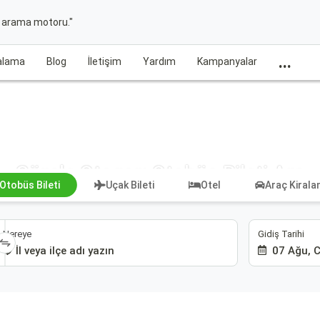
t arama motoru."
...
ralama
Blog
İletişim
Yardım
Kampanyalar
Görele Otogarı Otobüs Bileti Ara
Otobüs Bileti
Uçak Bileti
Otel
Araç Kiral
Gidiş Tarihi
Nereye
07 Ağu, 