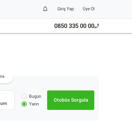
Giriş Yap
Üye Ol
0850 335 00 00
ama
Bugün
Otobüs Sorgula
Cum
Yarın