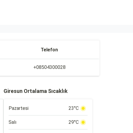
Telefon
+08504300028
Giresun Ortalama Sıcaklık
Pazartesi
23°C
Salı
29°C