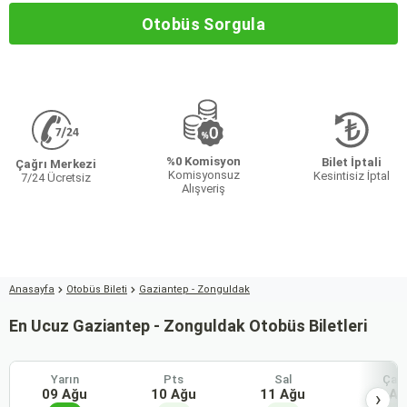
Otobüs Sorgula
%0 Komisyon
Bilet İptali
Çağrı Merkezi
Komisyonsuz
Kesintisiz İptal
7/24 Ücretsiz
Alışveriş
Anasayfa
Otobüs Bileti
Gaziantep - Zonguldak
En Ucuz Gaziantep - Zonguldak Otobüs Biletleri
Yarın
Pts
Sal
Çar
09 Ağu
10 Ağu
11 Ağu
12 Ağ
›