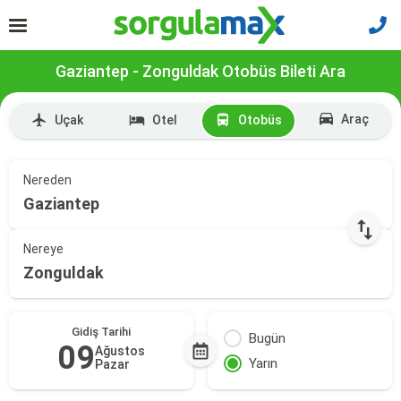
Gaziantep - Zonguldak Otobüs Bileti Ara
Araç
Uçak
Otel
Otobüs
Nereden
Gaziantep
Nereye
Zonguldak
Gidiş Tarihi
Bugün
09
Ağustos
Yarın
Pazar