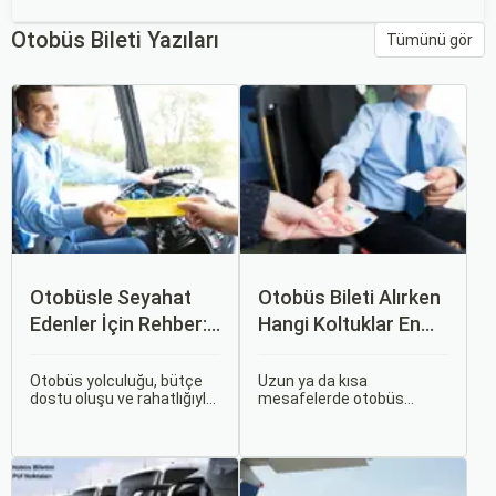
Otobüs Bileti Yazıları
Tümünü gör
Otobüsle Seyahat
Otobüs Bileti Alırken
Edenler İçin Rehber:
Hangi Koltuklar En
Bilet Seçiminden
Rahat? Koltuk Seçim
Koltuk Seçimine
Rehberi
Otobüs yolculuğu, bütçe
Uzun ya da kısa
dostu oluşu ve rahatlığıyla
mesafelerde otobüs
her zaman popüler bir
yolculuğu yapmak
seçenek olmuştur. Ancak,
hayatımızın bir parçası
otobüsle seyahati rahat,
haline geldi. Ancak,
keyifli ve stressiz hale
otobüsle seyahat ederken
getirmek için bilinmesi
koltuk seçiminin ne kadar