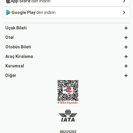
App Store
'dan indirin
Google Play
'den indirin
Uçak Bileti
Otel
Otobüs Bileti
Araç Kiralama
Kurumsal
Diğer
88229282