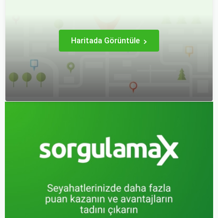
dezavantajlar sunar.
rehberde, otobüs
yolculuğunuzu konforlu ve
keyifli hale getirmek için
bilmeniz gereken her şeyi
bulacaksınız.
Haritada Görüntüle