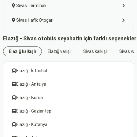
Sivas Terminali
Sivas Hafik Otogarı
Elazığ - Sivas otobüs seyahatin için farklı seçenekle
Elazığ kalkışlı
Elazığ varışlı
Sivas kalkışlı
Sivas varı
Elazığ - İstanbul
Elazığ - Antalya
Elazığ - Bursa
Elazığ - Gaziantep
Elazığ - Kütahya