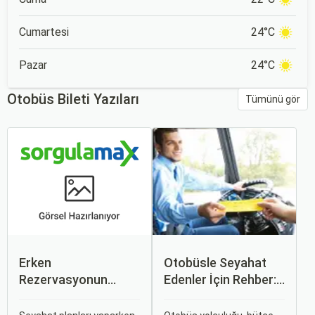
Cumartesi
24°C
Pazar
24°C
Otobüs Bileti Yazıları
Tümünü gör
Erken
Otobüsle Seyahat
Rezervasyonun
Edenler İçin Rehber:
Avantajları: Uçak ve
Bilet Seçiminden
Otobüs Bileti Satın
Koltuk Seçimine