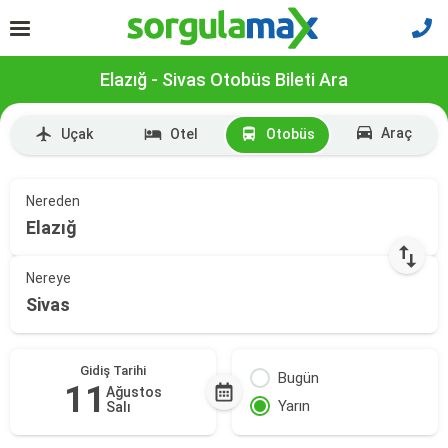
Elazığ - Sivas Otobüs Bileti Ara
Araç
Uçak
Otel
Otobüs
Nereden
Elazığ
Nereye
Sivas
Gidiş Tarihi
Bugün
11
Ağustos
Yarın
Salı