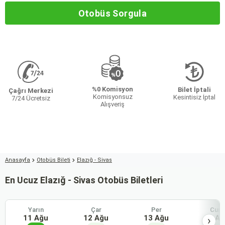
Otobüs Sorgula
%0 Komisyon
Bilet İptali
Çağrı Merkezi
Komisyonsuz
Kesintisiz İptal
7/24 Ücretsiz
Alışveriş
Anasayfa
Otobüs Bileti
Elazığ - Sivas
En Ucuz Elazığ - Sivas Otobüs Biletleri
Yarın
Çar
Per
Cum
11 Ağu
12 Ağu
13 Ağu
14 Ağ
›