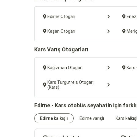
Edirne Otogarı
Enez
Keşan Otogarı
Meriç
Kars Varış Otogarları
Kağızman Otogarı
Kars 
Kars Turgutreis Otogarı
(Kars)
Edirne - Kars otobüs seyahatin için farkl
Edirne kalkışlı
Edirne varışlı
Kars kalkışl