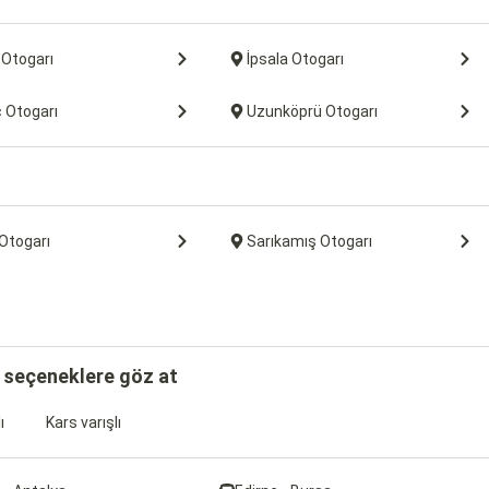
 Otogarı
İpsala Otogarı
 Otogarı
Uzunköprü Otogarı
Otogarı
Sarıkamış Otogarı
ı seçeneklere göz at
ı
Kars varışlı