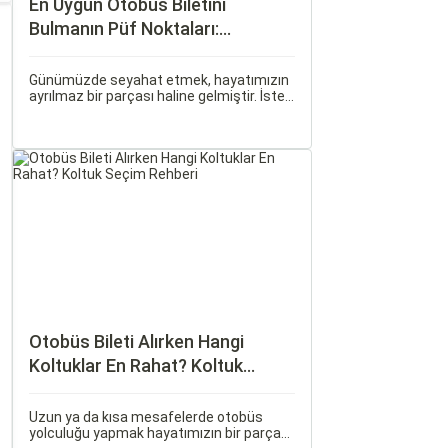
En Uygun Otobüs Biletini
Bulmanın Püf Noktaları:
Sorgulamax.com İpuçları
Günümüzde seyahat etmek, hayatımızın
ayrılmaz bir parçası haline gelmiştir. İster
iş seyahati, ister tatil amaçlı olsun,
seyahat etmek için çeşitli ulaşım
seçenekleri arasından en uygun olanı
seçmek oldukça önemlidir.
Otobüs Bileti Alırken Hangi
Koltuklar En Rahat? Koltuk
Seçim Rehberi
Uzun ya da kısa mesafelerde otobüs
yolculuğu yapmak hayatımızın bir parçası