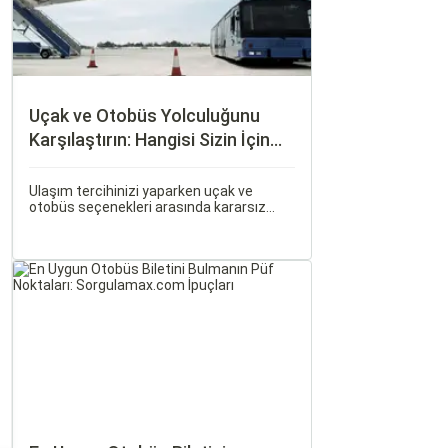
Uçak ve Otobüs Yolculuğunu
Karşılaştırın: Hangisi Sizin İçin
Uygun?
Ulaşım tercihinizi yaparken uçak ve
otobüs seçenekleri arasında kararsız
kalabilirsiniz. Her iki ulaşım şekli de farklı
ihtiyaçlara hitap eden, çeşitli avantajlar
ve dezavantajlar sunar.