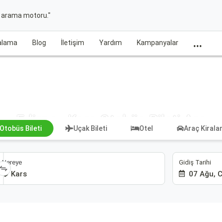
t arama motoru."
...
ralama
Blog
İletişim
Yardım
Kampanyalar
Edirne - Kars Otobüs Bileti Ara
Otobüs Bileti
Uçak Bileti
Otel
Araç Kiral
Gidiş Tarihi
Nereye
07 Ağu, 