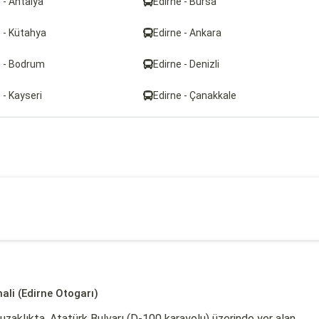
 - Antalya
Edirne - Bursa
 - Kütahya
Edirne - Ankara
e - Bodrum
Edirne - Denizli
 - Kayseri
Edirne - Çanakkale
ali (Edirne Otogarı)
uzaklıkta, Atatürk Bulvarı (D-100 karayolu) üzerinde yer alan