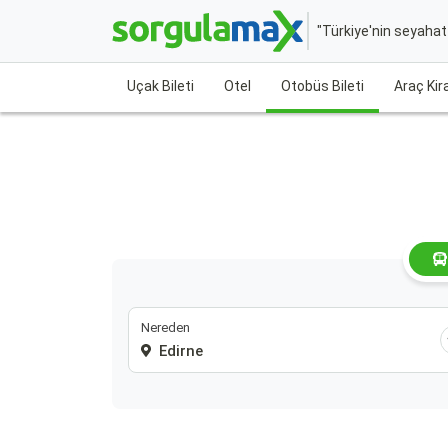
"Türkiye'nin seyaha
Uçak Bileti
Otel
Otobüs Bileti
Araç Ki
Nereden