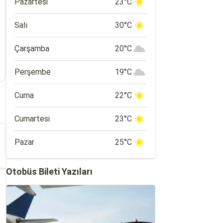
Pazartesi
23°C
Salı
30°C
Çarşamba
20°C
Perşembe
19°C
Cuma
22°C
Cumartesi
23°C
Pazar
25°C
Otobüs Bileti Yazıları