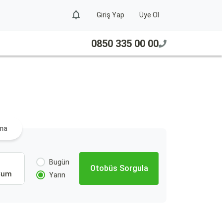
Giriş Yap
Üye Ol
0850 335 00 00
ama
Bugün
Otobüs Sorgula
Cum
Yarın