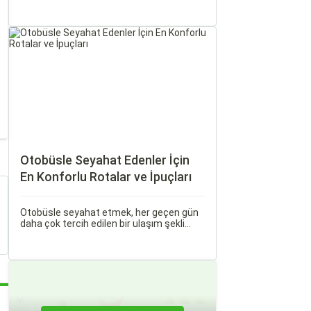
haline geldi. Ancak, otobüsle seyahat
ederken koltuk seçiminin ne kadar önemli
olduğunu çoğu zaman fark etmiyoruz.
Otobüsle Seyahat Edenler İçin
En Konforlu Rotalar ve İpuçları
Otobüsle seyahat etmek, her geçen gün
daha çok tercih edilen bir ulaşım şekli
haline geliyor. Otobüsle Seyahat Edenler
İçin En Konforlu Rotalar ve İpuçları başlıklı
bu rehberde, otobüs yolculuğunuzu
konforlu ve keyifli hale getirmek için
bilmeniz gereken her şeyi bulacaksınız.