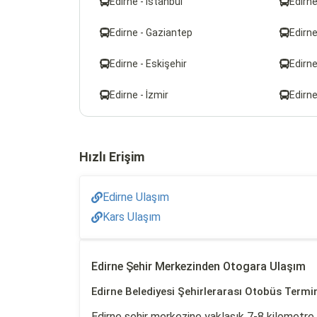
Edirne - İstanbul
Edirne
Edirne - Gaziantep
Edirne
Edirne - Eskişehir
Edirn
Edirne - İzmir
Edirne
Hızlı Erişim
Edirne Ulaşım
Kars Ulaşım
Edirne Şehir Merkezinden Otogara Ulaşım
Edirne Belediyesi Şehirlerarası Otobüs Termin
Edirne şehir merkezine yaklaşık 7-8 kilometre 