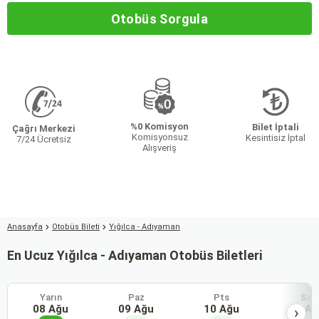
Otobüs Sorgula
%0 Komisyon
Bilet İptali
Çağrı Merkezi
Komisyonsuz
Kesintisiz İptal
7/24 Ücretsiz
Alışveriş
Anasayfa
Otobüs Bileti
Yığılca - Adıyaman
En Ucuz Yığılca - Adıyaman Otobüs Biletleri
Yarın
Paz
Pts
Sal
08 Ağu
09 Ağu
10 Ağu
11 Ağ
›