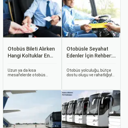
Otobüs Bileti Alırken
Otobüsle Seyahat
Hangi Koltuklar En
Edenler İçin Rehber:
Rahat? Koltuk Seçim
Bilet Seçiminden
Rehberi
Koltuk Seçimine
Uzun ya da kısa
Otobüs yolculuğu, bütçe
mesafelerde otobüs
dostu oluşu ve rahatlığıyla
yolculuğu yapmak
her zaman popüler bir
hayatımızın bir parçası
seçenek olmuştur. Ancak,
haline geldi. Ancak,
otobüsle seyahati rahat,
otobüsle seyahat ederken
keyifli ve stressiz hale
koltuk seçiminin ne kadar
getirmek için bilinmesi
önemli olduğunu çoğu
gereken pek çok püf
zaman fark etmiyoruz.
noktası bulunuyor.