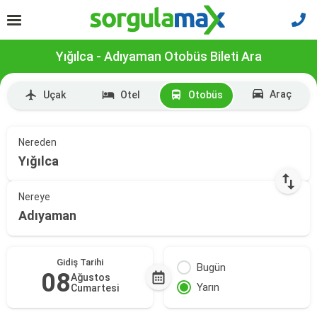
Yığılca - Adıyaman Otobüs Bileti Ara
Araç
Uçak
Otel
Otobüs
Nereden
Yığılca
Nereye
Adıyaman
Gidiş Tarihi
Bugün
08
Ağustos
Yarın
Cumartesi