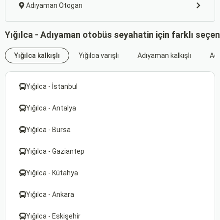
Adıyaman Otogarı
Yığılca - Adıyaman otobüs seyahatin için farklı seçe
Yığılca kalkışlı
Yığılca varışlı
Adıyaman kalkışlı
Adı
Yığılca - İstanbul
Yığılca - Antalya
Yığılca - Bursa
Yığılca - Gaziantep
Yığılca - Kütahya
Yığılca - Ankara
Yığılca - Eskişehir