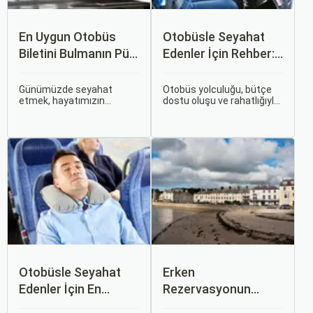
En Uygun Otobüs
Otobüsle Seyahat
Biletini Bulmanın Püf
Edenler İçin Rehber:
Noktaları:
Bilet Seçiminden
Sorgulamax.com
Koltuk Seçimine
Günümüzde seyahat
Otobüs yolculuğu, bütçe
etmek, hayatımızın
dostu oluşu ve rahatlığıyla
İpuçları
ayrılmaz bir parçası haline
her zaman popüler bir
gelmiştir. İster iş seyahati,
seçenek olmuştur. Ancak,
ister tatil amaçlı olsun,
otobüsle seyahati rahat,
seyahat etmek için çeşitli
keyifli ve stressiz hale
ulaşım seçenekleri
getirmek için bilinmesi
arasından en uygun olanı
gereken pek çok püf
seçmek oldukça önemlidir.
noktası bulunuyor.
Otobüsle Seyahat
Erken
Edenler İçin En
Rezervasyonun
Konforlu Rotalar ve
Avantajları: Uçak ve