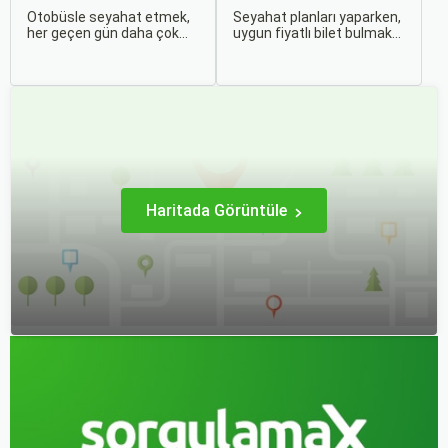
İpuçları
Otobüs Bileti Satın
Otobüsle seyahat etmek,
Seyahat planları yaparken,
her geçen gün daha çok
uygun fiyatlı bilet bulmak
Alma İpuçları
tercih edilen bir ulaşım
ve bu sayede bütçenizi
şekli haline geliyor.
korumak herkesin
Otobüsle Seyahat Edenler
arzusudur. Günümüzde
İçin En Konforlu Rotalar ve
erken rezervasyon
İpuçları başlıklı bu
yapmak, yalnızca
rehberde, otobüs
seyahatin maliyetini
yolculuğunuzu konforlu ve
azaltmakla kalmaz, aynı
keyifli hale getirmek için
zamanda daha kaliteli bir
bilmeniz gereken her şeyi
seyahat deneyimi
bulacaksınız.
yaşamanızı sağlar.
Haritada Görüntüle