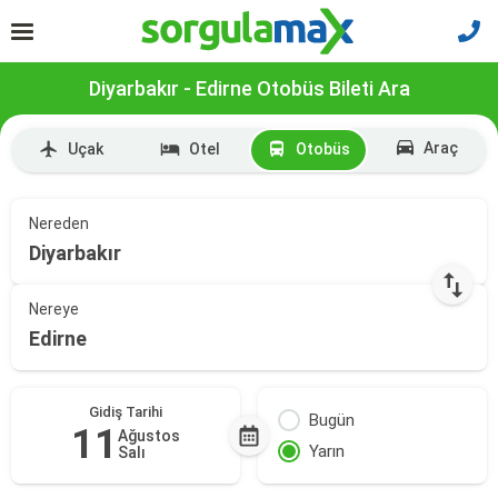
Diyarbakır - Edirne Otobüs Bileti Ara
Araç
Uçak
Otel
Otobüs
Nereden
Diyarbakır
Nereye
Edirne
Gidiş Tarihi
Bugün
11
Ağustos
Yarın
Salı