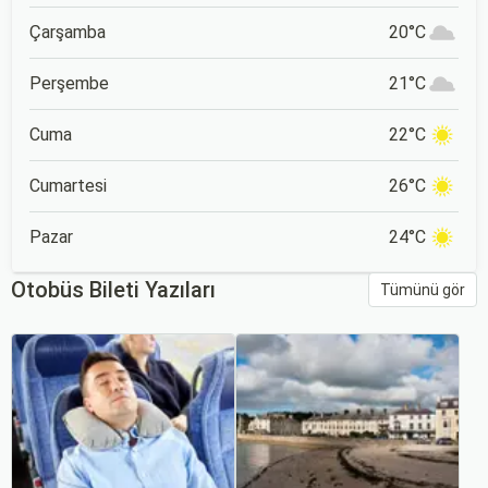
Çarşamba
20°C
Perşembe
21°C
Cuma
22°C
Cumartesi
26°C
Pazar
24°C
Otobüs Bileti Yazıları
Tümünü gör