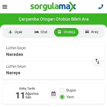
Çarşamba Otogarı Otobüs Bileti Ara
Araç
Uçak
Otel
Otobüs
Lütfen Seçin
Nereden
Lütfen Seçin
Nereye
Gidiş Tarihi
Bugün
11
Ağustos
Yarın
Salı