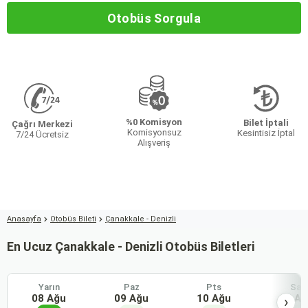
Otobüs Sorgula
%0 Komisyon
Bilet İptali
Çağrı Merkezi
Komisyonsuz
Kesintisiz İptal
7/24 Ücretsiz
Alışveriş
Anasayfa
Otobüs Bileti
Çanakkale - Denizli
En Ucuz Çanakkale - Denizli Otobüs Biletleri
Yarın
Paz
Pts
Sal
08 Ağu
09 Ağu
10 Ağu
11 Ağ
›