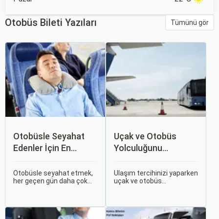
Otobüs Bileti Yazıları
Tümünü gör
Otobüsle Seyahat
Uçak ve Otobüs
Edenler İçin En
Yolculuğunu
Konforlu Rotalar ve
Karşılaştırın: Hangisi
İpuçları
Sizin İçin Uygun?
Otobüsle seyahat etmek,
Ulaşım tercihinizi yaparken
her geçen gün daha çok
uçak ve otobüs
tercih edilen bir ulaşım
seçenekleri arasında
şekli haline geliyor.
kararsız kalabilirsiniz. Her
Otobüsle Seyahat Edenler
iki ulaşım şekli de farklı
İçin En Konforlu Rotalar ve
ihtiyaçlara hitap eden,