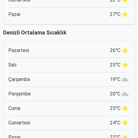
Pazar
27°C
Denizli Ortalama Sıcaklık
Pazartesi
26°C
Salı
25°C
Çarşamba
19°C
Perşembe
20°C
Cuma
25°C
Cumartesi
24°C
Pazar
22°C