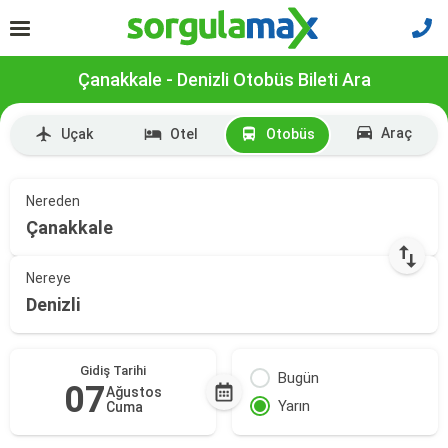
Çanakkale - Denizli Otobüs Bileti Ara
Araç
Uçak
Otel
Otobüs
Nereden
Çanakkale
Nereye
Denizli
Gidiş Tarihi
Bugün
07
Ağustos
Yarın
Cuma