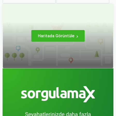
otobüsle seyahati rahat,
iki ulaşım şekli de farklı
keyifli ve stressiz hale
ihtiyaçlara hitap eden,
getirmek için bilinmesi
çeşitli avantajlar ve
gereken pek çok püf
dezavantajlar sunar.
noktası bulunuyor.
Haritada Görüntüle