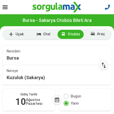
Bursa - Sakarya Otobüs Bileti Ara
Araç
Uçak
Otel
Otobüs
Nereden
Bursa
Nereye
Kuzuluk (Sakarya)
Gidiş Tarihi
Bugün
10
Ağustos
Yarın
Pazartesi