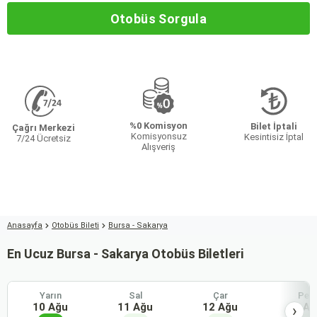
Otobüs Sorgula
%0 Komisyon
Bilet İptali
Çağrı Merkezi
Komisyonsuz
Kesintisiz İptal
7/24 Ücretsiz
Alışveriş
Anasayfa
Otobüs Bileti
Bursa - Sakarya
En Ucuz Bursa - Sakarya Otobüs Biletleri
Yarın
Sal
Çar
Per
10 Ağu
11 Ağu
12 Ağu
13 Ağ
›