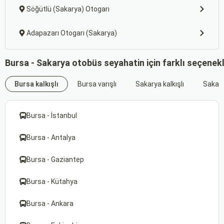
Söğütlü (Sakarya) Otogarı
Adapazarı Otogarı (Sakarya)
Bursa - Sakarya otobüs seyahatin için farklı seçenek
Bursa kalkışlı
Bursa varışlı
Sakarya kalkışlı
Sakary
Bursa - İstanbul
Bursa - Antalya
Bursa - Gaziantep
Bursa - Kütahya
Bursa - Ankara