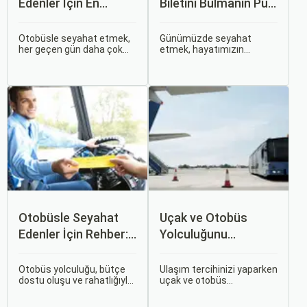
Edenler İçin En
Biletini Bulmanın Püf
Konforlu Rotalar ve
Noktaları:
İpuçları
Sorgulamax.com
Otobüsle seyahat etmek,
Günümüzde seyahat
her geçen gün daha çok
etmek, hayatımızın
İpuçları
tercih edilen bir ulaşım
ayrılmaz bir parçası haline
şekli haline geliyor.
gelmiştir. İster iş seyahati,
Otobüsle Seyahat Edenler
ister tatil amaçlı olsun,
İçin En Konforlu Rotalar ve
seyahat etmek için çeşitli
İpuçları başlıklı bu
ulaşım seçenekleri
rehberde, otobüs
arasından en uygun olanı
yolculuğunuzu konforlu ve
seçmek oldukça önemlidir.
keyifli hale getirmek için
bilmeniz gereken her şeyi
bulacaksınız.
Otobüsle Seyahat
Uçak ve Otobüs
Edenler İçin Rehber:
Yolculuğunu
Bilet Seçiminden
Karşılaştırın: Hangisi
Koltuk Seçimine
Sizin İçin Uygun?
Otobüs yolculuğu, bütçe
Ulaşım tercihinizi yaparken
dostu oluşu ve rahatlığıyla
uçak ve otobüs
her zaman popüler bir
seçenekleri arasında
seçenek olmuştur. Ancak,
kararsız kalabilirsiniz. Her