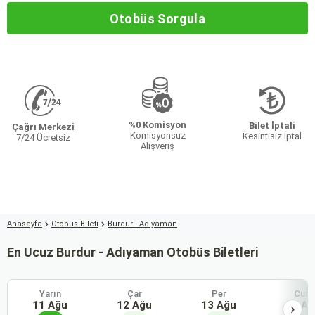
Otobüs Sorgula
%0 Komisyon
Bilet İptali
Çağrı Merkezi
Komisyonsuz
Kesintisiz İptal
7/24 Ücretsiz
Alışveriş
Anasayfa
Otobüs Bileti
Burdur - Adıyaman
En Ucuz Burdur - Adıyaman Otobüs Biletleri
Yarın
Çar
Per
Cum
11 Ağu
12 Ağu
13 Ağu
14 Ağ
›