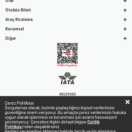
Otel
Otobüs Bileti
Araç Kiralama
Kurumsal
Diğer
88229282
Çerez Politikası
15863
Sorgulamax olarak, bizimle paylaştığınız kişisel verilerinizin
güvenliğine önem veriyoruz. Bu amaçla çerez verilerinizin hukuka
uygun olarak işlenmesi ve korunması için azami hassasiyeti
gösteriyoruz. Çerezlere ilişkin detaylı bilgiye
Gizlilik
Politikası
'ndan ulaşabilirsiniz.
Reddet seçeneğine tıklaman halinde tercih ve ilgi alanlarına