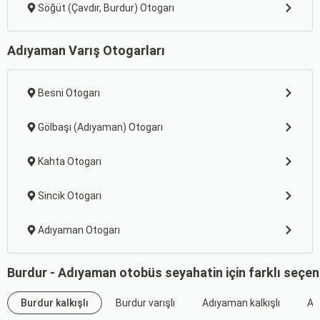
Söğüt (Çavdır, Burdur) Otogarı
Adıyaman Varış Otogarları
Besni Otogarı
Gölbaşı (Adıyaman) Otogarı
Kahta Otogarı
Sincik Otogarı
Adıyaman Otogarı
Burdur - Adıyaman otobüs seyahatin için farklı seçen
Burdur kalkışlı
Burdur varışlı
Adıyaman kalkışlı
Ad