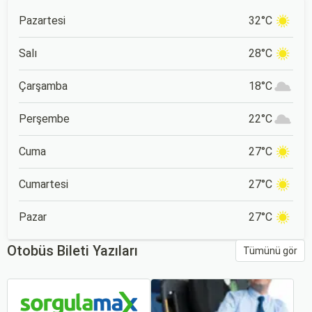
Pazartesi
32°C
Salı
28°C
Çarşamba
18°C
Perşembe
22°C
Cuma
27°C
Cumartesi
27°C
Pazar
27°C
Otobüs Bileti Yazıları
Tümünü gör