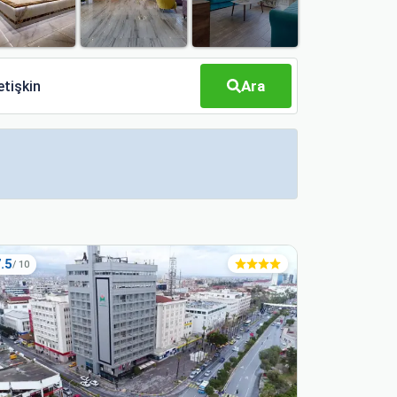
Ara
etişkin
.5