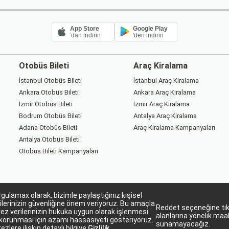
App Store
Google Play
'dan indirin
'den indirin
Otobüs Bileti
Araç Kiralama
İstanbul Otobüs Bileti
İstanbul Araç Kiralama
Ankara Otobüs Bileti
Ankara Araç Kiralama
İzmir Otobüs Bileti
İzmir Araç Kiralama
Bodrum Otobüs Bileti
Antalya Araç Kiralama
Adana Otobüs Bileti
Araç Kiralama Kampanyaları
Antalya Otobüs Bileti
Otobüs Bileti Kampanyaları
gulamax olarak, bizimle paylaştığınız kişisel
ilerinizin güvenliğine önem veriyoruz. Bu amaçla
Reddet seçeneğine tıkl
ez verilerinizin hukuka uygun olarak işlenmesi
alanlarına yönelik maa
korunması için azami hassasiyeti gösteriyoruz.
Sorgulamax Turizim, TURSAB Belge No: 15863
sunamayacağız.
ezlere ilişkin detaylı bilgiye
Gizlilik
Sorgulamax.com IATA üyesidir. '88229282'