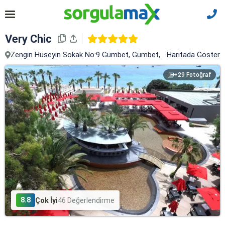
Very Chic
Zengin Hüseyin Sokak No:9 Gümbet, Gümbet, Bodrum, Muğla
Haritada Göster
+29 Fotoğraf
8.8
Çok İyi
46 Değerlendirme