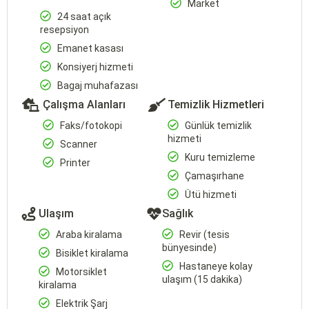
Market
24 saat açık
resepsiyon
Emanet kasası
Konsiyerj hizmeti
Bagaj muhafazası
Çalışma Alanları
Temizlik Hizmetleri
Faks/fotokopi
Günlük temizlik
hizmeti
Scanner
Kuru temizleme
Printer
Çamaşırhane
Ütü hizmeti
Ulaşım
Sağlık
Araba kiralama
Revir (tesis
bünyesinde)
Bisiklet kiralama
Hastaneye kolay
Motorsiklet
ulaşım (15 dakika)
kiralama
Elektrik Şarj