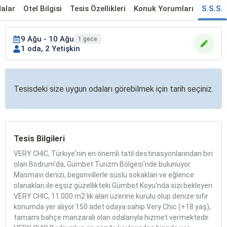
alar
Otel Bilgisi
Tesis Özellikleri
Konuk Yorumları
S.S.S.
9 Ağu - 10 Ağu
1 gece
1 oda, 2 Yetişkin
Tesisdeki size uygun odaları görebilmek için tarih seçiniz.
Tesis Bilgileri
VERY CHIC, Türkiye'nin en önemli tatil destinasyonlarından biri
olan Bodrum'da, Gümbet Turizm Bölgesi'nde bulunuyor.
Masmavi denizi, begonvillerle süslü sokakları ve eğlence
olanakları ile eşsiz güzellikteki Gümbet Koyu'nda sizi bekleyen
VERY CHIC, 11.000 m2 lik alan üzerine kurulu olup denize sıfır
konumda yer alıyor.150 adet odaya sahip Very Chic (+18 yaş),
tamamı bahçe manzaralı olan odalarıyla hizmet vermektedir.