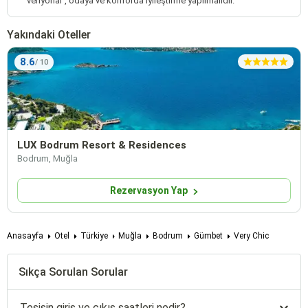
veriyorlar , odaya ve konforda iyileştirme yapılmalıdır.
Yakındaki Oteller
8.6
LUX Bodrum Resort & Residences
Bodrum, Muğla
Rezervasyon Yap
Anasayfa
Otel
Türkiye
Muğla
Bodrum
Gümbet
Very Chic
Sıkça Sorulan Sorular
Tesisin giriş ve çıkış saatleri nedir?