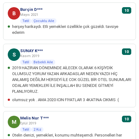
Burçin D***
10
B
Mayıs 2021
Tatil
Çocuklu Aile
herşey harikaydı. Etli yemekleri özellikle çok güzeldi. tavsiye
ederim
SUNAY K***
10
S
Kasım 2019
Tatil
Bebekli Aile
2019 HAZİRAN DÖNEMINDE AİLECEK OLARAK 6 KİŞİYDİK
OLUMSUZ YORUM YAZAN ARKADASLAR NEDEN YAZDI HİÇ
ANLAMIŞ DEĞİLİM HERSEYİ İLE COK GÜZEL BİR OTEL SUNUMLARI
ODALARI YEMEKLERİ İLE İNŞALLAH BU SENEDE GİTMEYİ
PLANLIYORUZ.
olumsuz yok . AMA 2020 ICIN FIYATLAR 3 4KATINA CIKMIS :(
Melis Nur T***
10
M
Eylül 2019
Tatil
2 Kız
Otelin denizi, yemekleri, konumu muhteşemdi. Personelleri her