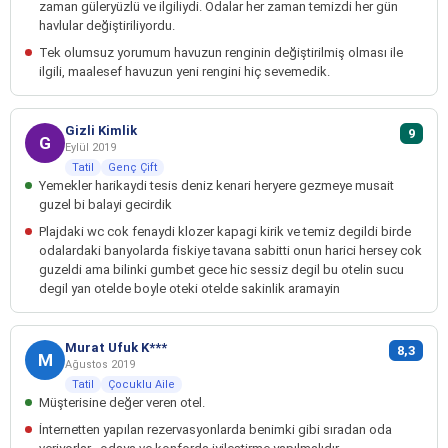
zaman güleryüzlü ve ilgiliydi. Odalar her zaman temizdi her gün
havlular değiştiriliyordu.
Tek olumsuz yorumum havuzun renginin değiştirilmiş olması ile
ilgili, maalesef havuzun yeni rengini hiç sevemedik.
Gizli Kimlik
9
G
Eylül 2019
Tatil
Genç Çift
Yemekler harikaydi tesis deniz kenari heryere gezmeye musait
guzel bi balayi gecirdik
Plajdaki wc cok fenaydi klozer kapagi kirik ve temiz degildi birde
odalardaki banyolarda fiskiye tavana sabitti onun harici hersey cok
guzeldi ama bilinki gumbet gece hic sessiz degil bu otelin sucu
degil yan otelde boyle oteki otelde sakinlik aramayin
Murat Ufuk K***
8,3
M
Ağustos 2019
Tatil
Çocuklu Aile
Müşterisine değer veren otel.
İnternetten yapılan rezervasyonlarda benimki gibi sıradan oda