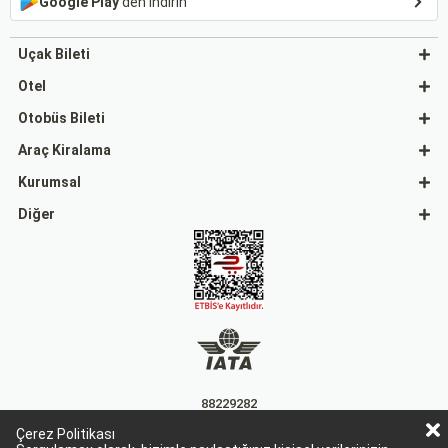
Google Play
'den indirin
Uçak Bileti
Otel
Otobüs Bileti
Araç Kiralama
Kurumsal
Diğer
88229282
Çerez Politikası