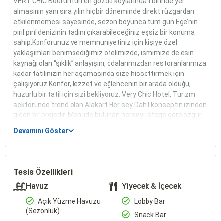
VERY CHIC Bodrum’un en gözde koylarından birinde yer
almasının yanı sıra yılın hiçbir döneminde direkt rüzgardan
etkilenmemesi sayesinde, sezon boyunca tüm gün Ege’nin
pırıl pırıl denizinin tadını çıkarabileceğiniz eşsiz bir konuma
sahip.Konforunuz ve memnuniyetiniz için kişiye özel
yaklaşımları benimsediğimiz otelimizde, ismimize de esin
kaynağı olan “şıklık” anlayışını, odalarımızdan restoranlarımıza
kadar tatilinizin her aşamasında size hissettirmek için
çalışıyoruz.Konfor, lezzet ve eğlencenin bir arada olduğu,
huzurlu bir tatil için sizi bekliyoruz. Very Chic Hotel, Turizm
sektöründe trend olan Alakart Her sey Dahil konseptin izinden
giden bir projedir. Menüde bulunan herseyi istege göre özgür
seçebilme imkanı oldugunu bir sistemdir. “Big Master Kitchen
Devamını Göster
& Co.” adı altında Very Chic Hotel Yiyecek-Içecek
departmanında emektar çalısanlarımız tarafından uzun
arastırmalar sonucunda özenle hazırlanan mutfak
sanatlarında yeni bir trend olacak “A la Carte ” yöntemiyle
Tesis Özellikleri
kendine özgü bir hersey dahil konsepti gururla gelistirmis
Havuz
Yiyecek & İçecek
bulunmaktayız.
Açık Yüzme Havuzu
Lobby Bar
(Sezonluk)
Snack Bar