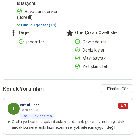
İstasyonu
Havaalanı servisi
(ücretli)
Tümünü göster (+1)
Diğer
Öne Çıkan Özellikler
jeneratör
Çevre dostu
Deniz kıyısı
Mavi bayrak
Yetişkin oteli
Konuk Yorumları
Tümünü Gör
Ismail I***
4,7
I
Haziran 2021
Tatil
Tek basima
Otelin yeri konunu çok iyi eski yıllarda çok güzel hizmet alıyorduk
ancak bu sefer eski hizmetten eser yok aile için uygun değil