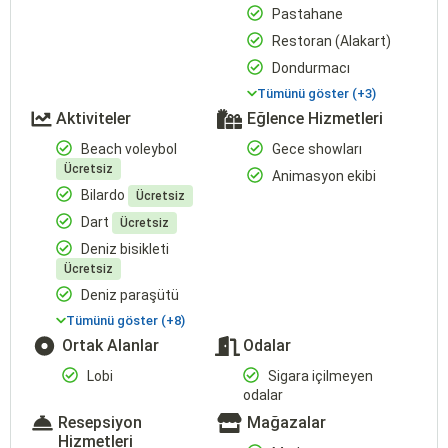
Pastahane
Restoran (Alakart)
Dondurmacı
Tümünü göster (+3)
Aktiviteler
Eğlence Hizmetleri
Beach voleybol
Gece showları
Ücretsiz
Animasyon ekibi
Bilardo
Ücretsiz
Dart
Ücretsiz
Deniz bisikleti
Ücretsiz
Deniz paraşütü
Tümünü göster (+8)
Ortak Alanlar
Odalar
Lobi
Sigara içilmeyen
odalar
Resepsiyon
Mağazalar
Hizmetleri