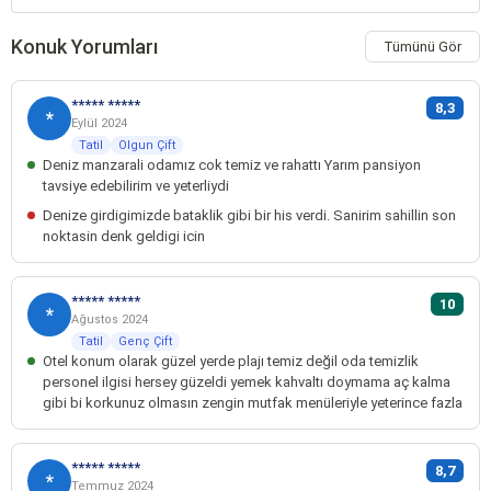
Konuk Yorumları
Tümünü Gör
***** *****
8,3
*
Eylül 2024
Tatil
Olgun Çift
Deniz manzarali odamız cok temiz ve rahattı Yarım pansiyon
tavsiye edebilirim ve yeterliydi
Denize girdigimizde bataklik gibi bir his verdi. Sanirim sahillin son
noktasin denk geldigi icin
***** *****
10
*
Ağustos 2024
Tatil
Genç Çift
Otel konum olarak güzel yerde plajı temiz değil oda temizlik
personel ilgisi hersey güzeldi yemek kahvaltı doymama aç kalma
gibi bi korkunuz olmasın zengin mutfak menüleriyle yeterince fazla
***** *****
8,7
*
Temmuz 2024