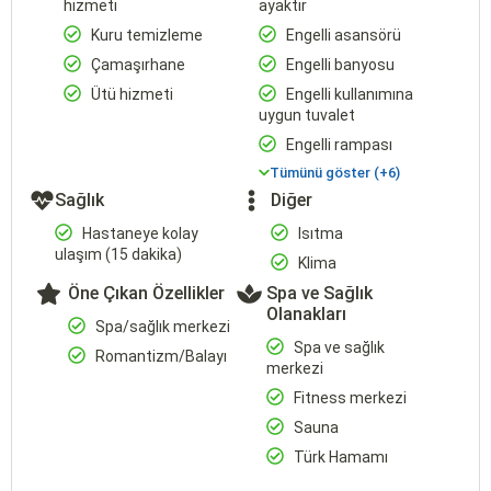
hizmeti
ayaktır
Kuru temizleme
Engelli asansörü
Çamaşırhane
Engelli banyosu
Ütü hizmeti
Engelli kullanımına
uygun tuvalet
Engelli rampası
Tümünü göster (+6)
Sağlık
Diğer
Hastaneye kolay
Isıtma
ulaşım (15 dakika)
Klima
Öne Çıkan Özellikler
Spa ve Sağlık
Olanakları
Spa/sağlık merkezi
Spa ve sağlık
Romantizm/Balayı
merkezi
Fitness merkezi
Sauna
Türk Hamamı