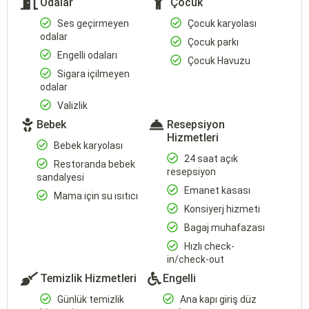
Odalar
Çocuk
Ses geçirmeyen
Çocuk karyolası
odalar
Çocuk parkı
Engelli odaları
Çocuk Havuzu
Sigara içilmeyen
odalar
Valizlik
Bebek
Resepsiyon
Hizmetleri
Bebek karyolası
24 saat açık
Restoranda bebek
resepsiyon
sandalyesi
Emanet kasası
Mama için su ısıtıcı
Konsiyerj hizmeti
Bagaj muhafazası
Hızlı check-
in/check-out
Temizlik Hizmetleri
Engelli
Günlük temizlik
Ana kapı giriş düz