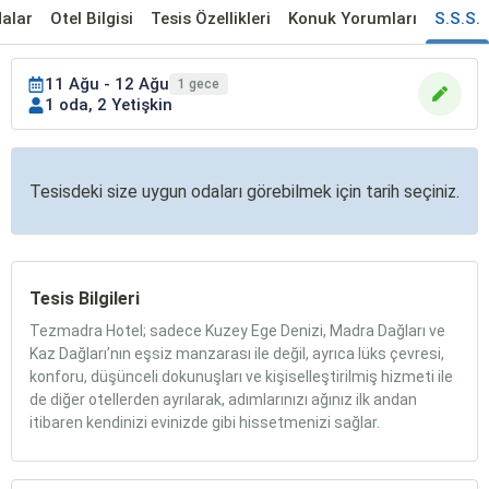
alar
Otel Bilgisi
Tesis Özellikleri
Konuk Yorumları
S.S.S.
11 Ağu - 12 Ağu
1 gece
1 oda, 2 Yetişkin
Tesisdeki size uygun odaları görebilmek için tarih seçiniz.
Tesis Bilgileri
Tezmadra Hotel; sadece Kuzey Ege Denizi, Madra Dağları ve
Kaz Dağları’nın eşsiz manzarası ile değil, ayrıca lüks çevresi,
konforu, düşünceli dokunuşları ve kişiselleştirilmiş hizmeti ile
de diğer otellerden ayrılarak, adımlarınızı ağınız ilk andan
itibaren kendinizi evinizde gibi hissetmenizi sağlar.