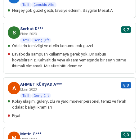
Tatil
Çocuklu Aile
Herşey çok güzel geçti, tavsiye ederim. Saygılar Mesut.A
Serhat D***
9,7
S
Ekim 2023
Tatil
Genç Çift
Odalarin temizligi ve otelin konumu cok guzel.
Lavaboda sampuan kullanmaya gerek yok. Bir sabun
koyabilirsiniz. Kahvaltida veya aksam yemeginde bir seyin bitme
ihtimali olmamali. Misafire bitti denmez.
AHMET KÜRŞAD A***
8,3
A
Ekim 2023
Tatil
Genç Çift
Kolay ulaşım, güleryüzlü ve yardımsever personel, temiz ve ferah
odalar, balayı ikramları
Fiyat
Metin G***
9,3
M