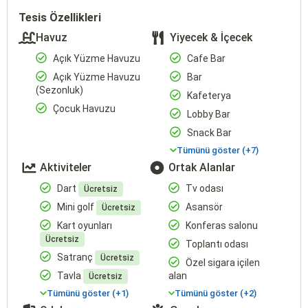
Tesis Özellikleri
Havuz
Yiyecek & İçecek
Açık Yüzme Havuzu
Cafe Bar
Açık Yüzme Havuzu
Bar
(Sezonluk)
Kafeterya
Çocuk Havuzu
Lobby Bar
Snack Bar
Tümünü göster (+7)
Aktiviteler
Ortak Alanlar
Dart
Tv odası
Ücretsiz
Mini golf
Asansör
Ücretsiz
Kart oyunları
Konferas salonu
Ücretsiz
Toplantı odası
Satranç
Ücretsiz
Özel sigara içilen
Tavla
alan
Ücretsiz
Tümünü göster (+1)
Tümünü göster (+2)