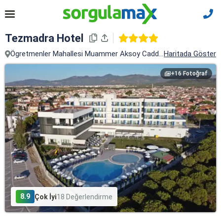
Tezmadra Hotel
Ögretmenler Mahallesi Muammer Aksoy Caddesi No: 4 Ören/burhani
Haritada Göster
+16 Fotoğraf
8.9
Çok İyi
18 Değerlendirme