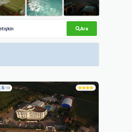
Ara
etişkin
.5
9.2