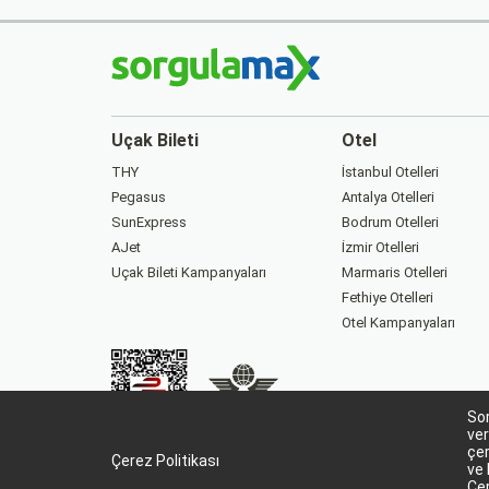
Uçak Bileti
Otel
THY
İstanbul Otelleri
Pegasus
Antalya Otelleri
SunExpress
Bodrum Otelleri
AJet
İzmir Otelleri
Uçak Bileti Kampanyaları
Marmaris Otelleri
Fethiye Otelleri
Otel Kampanyaları
Sor
88229282
15863
ver
çer
Çerez Politikası
ve 
Çer