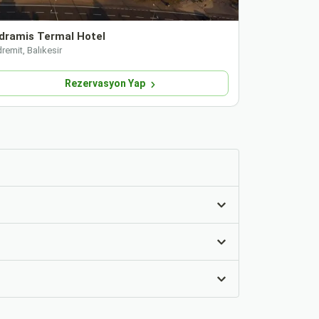
dramis Termal Hotel
Kazdağları
remit, Balıkesir
Edremit, Balık
Rezervasyon Yap