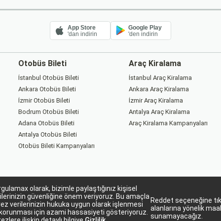
App Store
Google Play
'dan indirin
'den indirin
Otobüs Bileti
Araç Kiralama
İstanbul Otobüs Bileti
İstanbul Araç Kiralama
Ankara Otobüs Bileti
Ankara Araç Kiralama
İzmir Otobüs Bileti
İzmir Araç Kiralama
Bodrum Otobüs Bileti
Antalya Araç Kiralama
Adana Otobüs Bileti
Araç Kiralama Kampanyaları
Antalya Otobüs Bileti
Otobüs Bileti Kampanyaları
gulamax olarak, bizimle paylaştığınız kişisel
ilerinizin güvenliğine önem veriyoruz. Bu amaçla
Reddet seçeneğine tıkl
ez verilerinizin hukuka uygun olarak işlenmesi
alanlarına yönelik maa
korunması için azami hassasiyeti gösteriyoruz.
Sorgulamax Turizim, TURSAB Belge No: 15863
sunamayacağız.
ezlere ilişkin detaylı bilgiye
Gizlilik
Sorgulamax.com IATA üyesidir. '88229282'