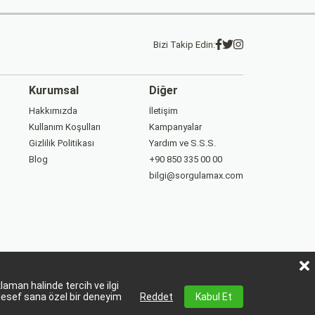
Bizi Takip Edin:
Kurumsal
Diğer
Hakkımızda
İletişim
Kullanım Koşulları
Kampanyalar
Gizlilik Politikası
Yardım ve S.S.S.
Blog
+90 850 335 00 00
bilgi@sorgulamax.com
aman halinde tercih ve ilgi
lesef sana özel bir deneyim
Reddet
Kabul Et