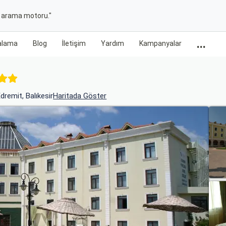
t arama motoru."
...
ralama
Blog
İletişim
Yardım
Kampanyalar
dremit, Balıkesir
Haritada Göster