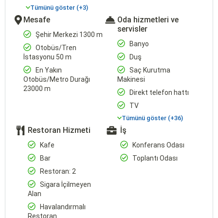
Tümünü göster (+3)
Mesafe
Oda hizmetleri ve
servisler
Şehir Merkezi 1300 m
Banyo
Otobüs/Tren
İstasyonu 50 m
Duş
En Yakın
Saç Kurutma
Otobüs/Metro Durağı
Makinesi
23000 m
Direkt telefon hattı
TV
Tümünü göster (+36)
Restoran Hizmeti
İş
Kafe
Konferans Odası
Bar
Toplantı Odası
Restoran: 2
Sigara İçilmeyen
Alan
Havalandırmalı
Restoran