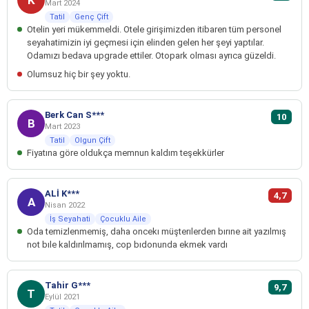
Mart 2024
Tatil
Genç Çift
Otelin yeri mükemmeldi. Otele girişimizden itibaren tüm personel
seyahatimizin iyi geçmesi için elinden gelen her şeyi yaptılar.
Odamızı bedava upgrade ettiler. Otopark olması ayrıca güzeldi.
Olumsuz hiç bir şey yoktu.
Berk Can S***
10
B
Mart 2023
Tatil
Olgun Çift
Fiyatına göre oldukça memnun kaldım teşekkürler
ALİ K***
4,7
A
Nisan 2022
İş Seyahati
Çocuklu Aile
Oda temizlenmemiş, daha oncekı müşterılerden bırıne ait yazılmış
not bıle kaldırılmamış, cop bıdonunda ekmek vardı
Tahir G***
9,7
T
Eylül 2021