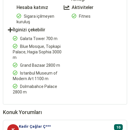
Hesaba katınız
Aktiviteler
Sigara içilmeyen
Fitnes
kuruluş
İlginizi çekebilir
Galata Tower 700 m
Blue Mosque, Topkapi
Palace, Hagia Sophia 3000
m
Grand Bazaar 2800 m
Istanbul Museum of
Modern Art 1100 m
Dolmabahce Palace
2800 m
Konuk Yorumları
Kadir Çağlar Ç***
10
K