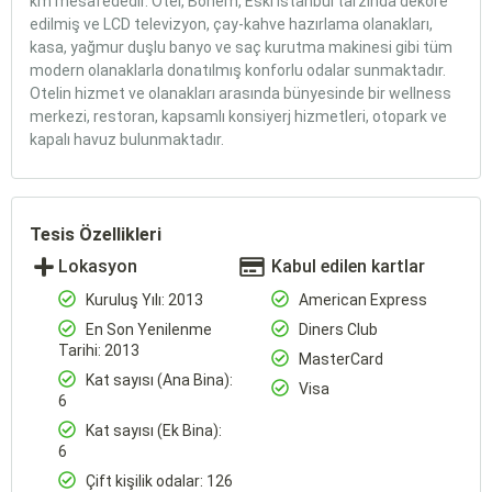
km mesafededir. Otel, Bohem, Eski İstanbul tarzında dekore
edilmiş ve LCD televizyon, çay-kahve hazırlama olanakları,
kasa, yağmur duşlu banyo ve saç kurutma makinesi gibi tüm
modern olanaklarla donatılmış konforlu odalar sunmaktadır.
Otelin hizmet ve olanakları arasında bünyesinde bir wellness
merkezi, restoran, kapsamlı konsiyerj hizmetleri, otopark ve
kapalı havuz bulunmaktadır.
Tesis Özellikleri
Lokasyon
Kabul edilen kartlar
Kuruluş Yılı: 2013
American Express
En Son Yenilenme
Diners Club
Tarihi: 2013
MasterCard
Kat sayısı (Ana Bina):
Visa
6
Kat sayısı (Ek Bina):
6
Çift kişilik odalar: 126