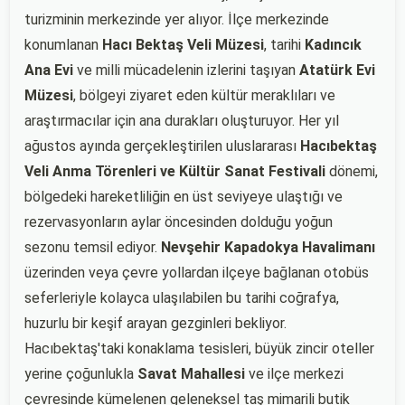
turizminin merkezinde yer alıyor. İlçe merkezinde
konumlanan
Hacı Bektaş Veli Müzesi
, tarihi
Kadıncık
Ana Evi
ve milli mücadelenin izlerini taşıyan
Atatürk Evi
Müzesi
, bölgeyi ziyaret eden kültür meraklıları ve
araştırmacılar için ana durakları oluşturuyor. Her yıl
ağustos ayında gerçekleştirilen uluslararası
Hacıbektaş
Veli Anma Törenleri ve Kültür Sanat Festivali
dönemi,
bölgedeki hareketliliğin en üst seviyeye ulaştığı ve
rezervasyonların aylar öncesinden dolduğu yoğun
sezonu temsil ediyor.
Nevşehir Kapadokya Havalimanı
üzerinden veya çevre yollardan ilçeye bağlanan otobüs
seferleriyle kolayca ulaşılabilen bu tarihi coğrafya,
huzurlu bir keşif arayan gezginleri bekliyor.
Hacıbektaş'taki konaklama tesisleri, büyük zincir oteller
yerine çoğunlukla
Savat Mahallesi
ve ilçe merkezi
çevresinde kümelenen geleneksel taş mimarili butik