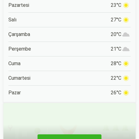
güzellikleri içerisinde
Pazartesi
23°C
konumlanan Kartalkaya,
İstanbul ve Ankara gibi
büyük şehirlere yakın
Salı
27°C
konumu nedeniyle de
popüler bir tatil rotası.
Çarşamba
20°C
Perşembe
21°C
Cuma
28°C
Cumartesi
22°C
Pazar
26°C