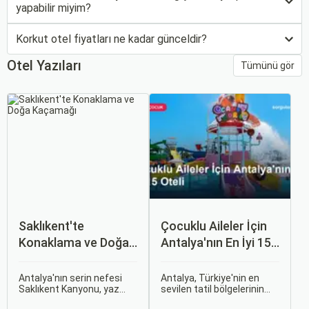
yapabilir miyim?
Korkut otel fiyatları ne kadar günceldir?
Otel Yazıları
Tümünü gör
Saklıkent'te
Çocuklu Aileler İçin
Konaklama ve Doğa
Antalya'nın En İyi 15
Kaçamağı
Oteli
Antalya'nın serin nefesi
Antalya, Türkiye'nin en
Saklıkent Kanyonu, yaz
sevilen tatil bölgelerinin
sıcağından kaçıp buz gibi
başında geliyor ve çocuklu