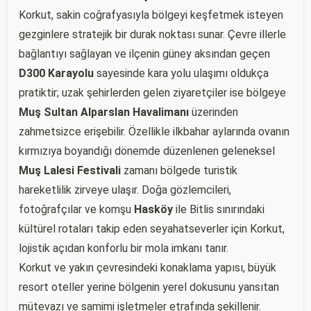
Korkut, sakin coğrafyasıyla bölgeyi keşfetmek isteyen
gezginlere stratejik bir durak noktası sunar. Çevre illerle
bağlantıyı sağlayan ve ilçenin güney aksından geçen
D300 Karayolu
sayesinde kara yolu ulaşımı oldukça
pratiktir; uzak şehirlerden gelen ziyaretçiler ise bölgeye
Muş Sultan Alparslan Havalimanı
üzerinden
zahmetsizce erişebilir. Özellikle ilkbahar aylarında ovanın
kırmızıya boyandığı dönemde düzenlenen geleneksel
Muş Lalesi Festivali
zamanı bölgede turistik
hareketlilik zirveye ulaşır. Doğa gözlemcileri,
fotoğrafçılar ve komşu
Hasköy
ile Bitlis sınırındaki
kültürel rotaları takip eden seyahatseverler için Korkut,
lojistik açıdan konforlu bir mola imkanı tanır.
Korkut ve yakın çevresindeki konaklama yapısı, büyük
resort oteller yerine bölgenin yerel dokusunu yansıtan
mütevazı ve samimi işletmeler etrafında şekillenir.