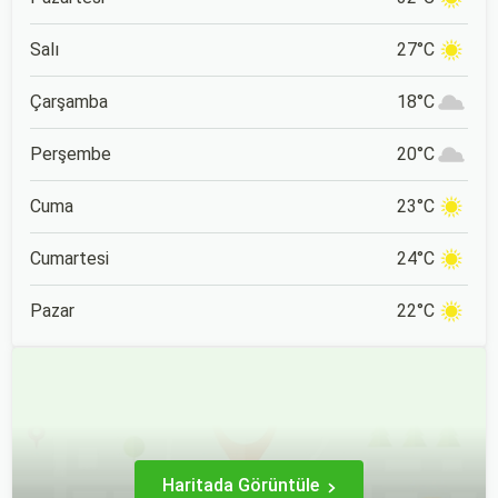
konumlanan Kartalkaya,
İstanbul ve Ankara gibi
büyük şehirlere yakın
Salı
27°C
konumu nedeniyle de
popüler bir tatil rotası.
Çarşamba
18°C
Perşembe
20°C
Cuma
23°C
Cumartesi
24°C
Pazar
22°C
Haritada Görüntüle