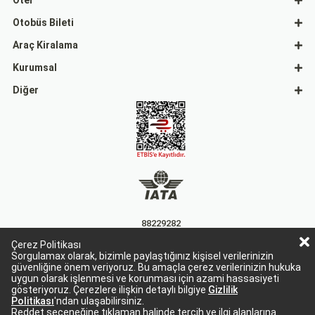
Otel
Otobüs Bileti
Araç Kiralama
Kurumsal
Diğer
88229282
Çerez Politikası
15863
Sorgulamax olarak, bizimle paylaştığınız kişisel verilerinizin
güvenliğine önem veriyoruz. Bu amaçla çerez verilerinizin hukuka
uygun olarak işlenmesi ve korunması için azami hassasiyeti
gösteriyoruz. Çerezlere ilişkin detaylı bilgiye
Gizlilik
Politikası
'ndan ulaşabilirsiniz.
Reddet seçeneğine tıklaman halinde tercih ve ilgi alanlarına