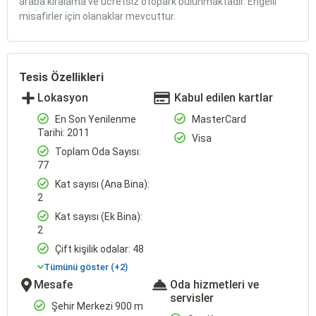
araba kiralama ve ücretsiz otopark bulunmaktadır. Engelli
misafirler için olanaklar mevcuttur.
Tesis Özellikleri
Lokasyon
Kabul edilen kartlar
En Son Yenilenme
MasterCard
Tarihi: 2011
Visa
Toplam Oda Sayısı:
77
Kat sayısı (Ana Bina):
2
Kat sayısı (Ek Bina):
2
Çift kişilik odalar: 48
Tümünü göster (+2)
Mesafe
Oda hizmetleri ve
servisler
Şehir Merkezi 900 m