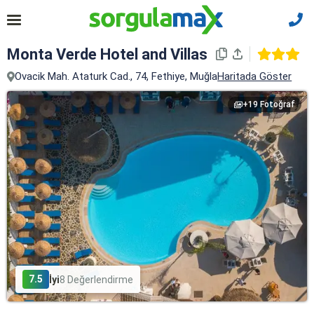
Monta Verde Hotel and Villas
Ovacik Mah. Ataturk Cad., 74, Fethiye, Muğla
Haritada Göster
+19 Fotoğraf
7.5
İyi
8 Değerlendirme