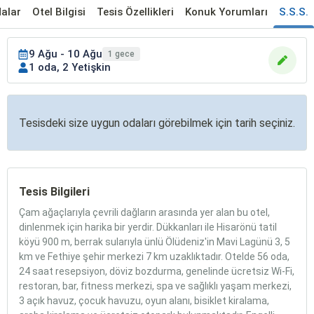
alar
Otel Bilgisi
Tesis Özellikleri
Konuk Yorumları
S.S.S.
9 Ağu - 10 Ağu
1 gece
1 oda, 2 Yetişkin
Tesisdeki size uygun odaları görebilmek için tarih seçiniz.
Tesis Bilgileri
Çam ağaçlarıyla çevrili dağların arasında yer alan bu otel,
dinlenmek için harika bir yerdir. Dükkanları ile Hisarönü tatil
köyü 900 m, berrak sularıyla ünlü Ölüdeniz'in Mavi Lagünü 3, 5
km ve Fethiye şehir merkezi 7 km uzaklıktadır. Otelde 56 oda,
24 saat resepsiyon, döviz bozdurma, genelinde ücretsiz Wi-Fi,
restoran, bar, fitness merkezi, spa ve sağlıklı yaşam merkezi,
3 açık havuz, çocuk havuzu, oyun alanı, bisiklet kiralama,