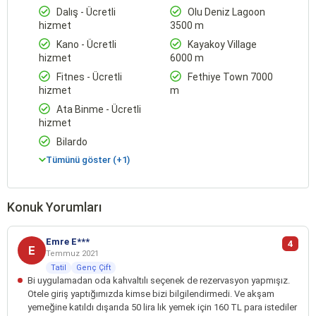
Dalış - Ücretli
Olu Deniz Lagoon
hizmet
3500 m
Kano - Ücretli
Kayakoy Village
hizmet
6000 m
Fitnes - Ücretli
Fethiye Town 7000
hizmet
m
Ata Binme - Ücretli
hizmet
Bilardo
Tümünü göster (+1)
Konuk Yorumları
Emre E***
4
E
Temmuz 2021
Tatil
Genç Çift
Bi uygulamadan oda kahvaltılı seçenek de rezervasyon yapmışız.
Otele giriş yaptığımızda kimse bizi bilgilendirmedi. Ve akşam
yemeğine katıldı dışarıda 50 lira lık yemek için 160 TL para istediler