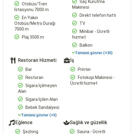
Saç Kurutma
Otobüs/Tren
Makinesi
İstasyonu 7000 m
Direkt telefon hattı
En Yakın
Otobüs/Metro Durağı
TV
7000 m
Minibar - Ücretli
Plaj 3500 m
hizmet
Balkon
Tümünü göster (+35)
Restoran Hizmeti
İş
Bar
Printer
Restoran
Fotokopi Makinesi -
Ücretli hizmet
Sigara İçilmeyen
Alan
Sigara İçilen Alan
Bebek Sandalyesi
Tümünü göster (+5)
Eğlence
Sağlık ve güzellik
Şezlong
Sauna - Ücretli