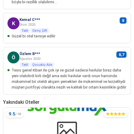
böyle bi rezillik olabilirmi...
Kemal C***
8
K
Ekim 2020
Tatil
Genç Çift
Güzel bi otel tavsiye edilir
Özlem B***
8,7
Ö
Ağustos 2020
Tatil
Çocuklu Aile
Tesis genel itibari ile çok iyi ve güzel sadece havlular biraz daha
yeni olabilirdi kirli değil ama eski havlular vardı onun haricinde
mükemmel bir oteldi akşam yemekleri de mükemmel ve lezzetliydi
müşteri portföyü olarakta nezih ve kaliteli bir ortam kesinlikle gidilir
Yakındaki Oteller
9.5