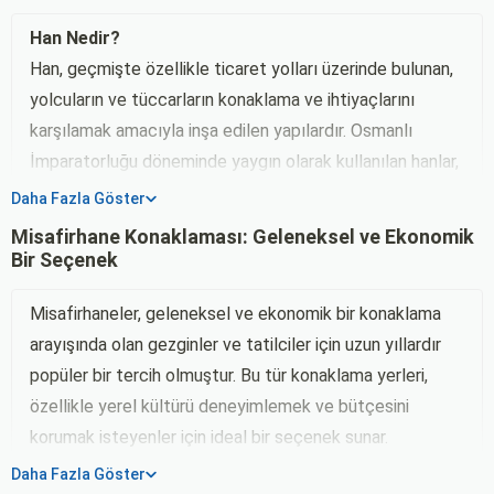
Han Nedir?
Han, geçmişte özellikle ticaret yolları üzerinde bulunan,
yolcuların ve tüccarların konaklama ve ihtiyaçlarını
karşılamak amacıyla inşa edilen yapılardır. Osmanlı
İmparatorluğu döneminde yaygın olarak kullanılan hanlar,
kervansaraylar ile benzerlik gösterir ve genellikle büyük
Daha Fazla Göster
bir avlu etrafında dizilmiş odalardan oluşur. Hanların en
Misafirhane Konaklaması: Geleneksel ve Ekonomik
önemli özelliklerinden biri, yalnızca konaklama değil, aynı
Bir Seçenek
zamanda ticaretin de merkezi olmalarıdır. Tüccarlar,
Misafirhaneler, geleneksel ve ekonomik bir konaklama
hanlarda ürünlerini depolar, satış yapar ve diğer
arayışında olan gezginler ve tatilciler için uzun yıllardır
tüccarlarla buluşarak ticaretin kalbini oluştururlardı.
popüler bir tercih olmuştur. Bu tür konaklama yerleri,
Misafirhane Nedir?
özellikle yerel kültürü deneyimlemek ve bütçesini
Misafirhane, modern çağda daha çok düşük bütçeli ve
korumak isteyenler için ideal bir seçenek sunar.
genellikle uzun süreli konaklamalar için tercih edilen
Misafirhane konaklamasının sunduğu avantajlar ve bu
konaklama tesisleridir. Misafirhaneler, özellikle kırsal
Daha Fazla Göster