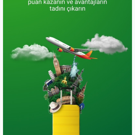
Tatilinizi planlarken, misafirhaneleri değerlendirerek hem
Aktiviteler:
Deniz keyfi, ada keşfi, yerel şarap
cebinizi koruyabilir hem de unutulmaz bir seyahat
tadımı.
deneyimi yaşayabilirsiniz.
3.
Şirince Köyü Misafirhaneleri - İzmir
Şirince, İzmir'in Selçuk ilçesine bağlı, tarihi dokusunu
koruyan şirin bir köydür. Köy, geleneksel mimarisi ve
organik tarım ürünleriyle ünlüdür. Şirince'deki
misafirhaneler, doğayla iç içe, huzurlu bir konaklama
sunar.
Özellikler:
Doğal güzellikler, tarihi köy atmosferi,
organik ürünler.
Aktiviteler:
Köy turu, şarap tadımı, doğa yürüyüşleri.
4.
Göreme Mağara Otelleri - Kapadokya
Kapadokya, benzersiz doğal oluşumları ve mağara
otelleri ile dünyaca ünlüdür. Göreme'deki mağara otelleri,
volkanik kayaların oyulmasıyla oluşturulmuş ve lüks