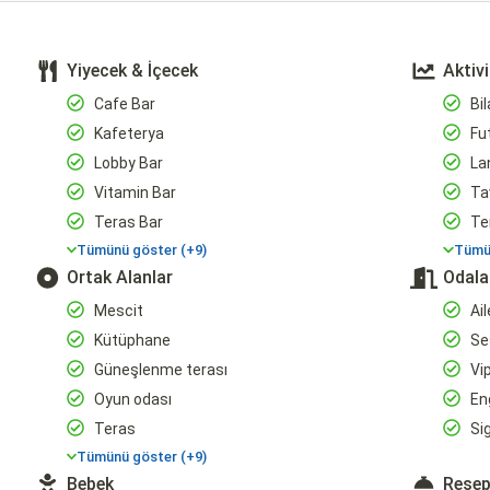
Yiyecek & İçecek
Aktivi
Cafe Bar
Bi
Kafeterya
Fut
Lobby Bar
Lan
Vitamin Bar
Ta
Teras Bar
Te
Tümünü göster (+9)
Tümün
Ortak Alanlar
Odala
Mescit
Ail
Kütüphane
Se
Güneşlenme terası
Vip
Oyun odası
Eng
Teras
Sig
Tümünü göster (+9)
Bebek
Resep