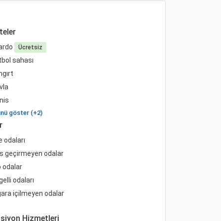
teler
lardo
Ücretsiz
bol sahası
gırt
vla
nis
ü göster (+2)
r
e odaları
s geçirmeyen odalar
 odalar
elli odaları
ara içilmeyen odalar
siyon Hizmetleri