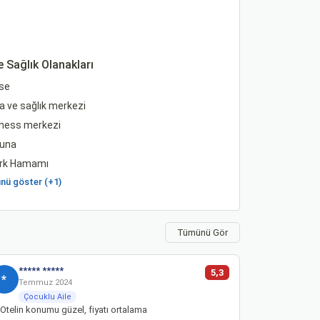
e Sağlık Olanakları
se
 ve sağlık merkezi
tness merkezi
una
rk Hamamı
ü göster (+1)
Tümünü Gör
***** *****
5,3
*
Temmuz 2024
Çocuklu Aile
Otelin konumu güzel, fiyatı ortalama