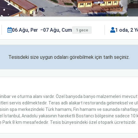
06 Ağu, Per
07 Ağu, Cum
1 oda, 2 Y
1 gece
Tesisdeki size uygun odaları görebilmek için tarih seçiniz.
nibar ve oturma alanı vardır. Özel banyoda banyo malzemeleri mevcutt
itleri servis edilmektedir. Teras adlı alakart restoranda geleneksel ve ul
Tesisin spa merkezindeki Türk hamamı, Fin hamamı ve saunada rahatlayab
 İstanbul, Anadolu yakasının hareketli Bostancı bölgesine sadece 10 km
pe Park 8 km mesafededir. Tesis bünyesindeki özel otopark ücretsizdir.