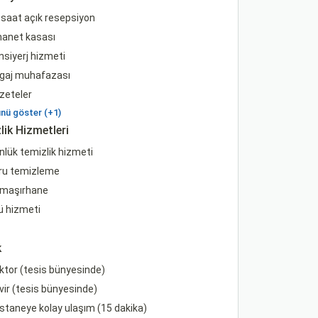
saat açık resepsiyon
anet kasası
siyerj hizmeti
gaj muhafazası
zeteler
ü göster (+1)
lik Hizmetleri
lük temizlik hizmeti
ru temizleme
maşırhane
ü hizmeti
k
tor (tesis bünyesinde)
ir (tesis bünyesinde)
taneye kolay ulaşım (15 dakika)