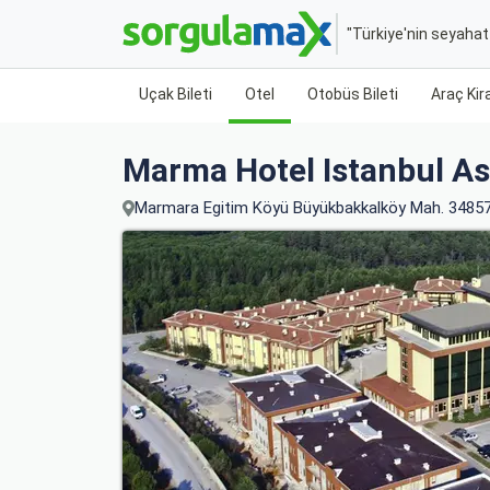
"Türkiye'nin seyaha
Uçak Bileti
Otel
Otobüs Bileti
Araç Ki
Marma Hotel Istanbul As
Marmara Egitim Köyü Büyükbakkalköy Mah. 34857 M