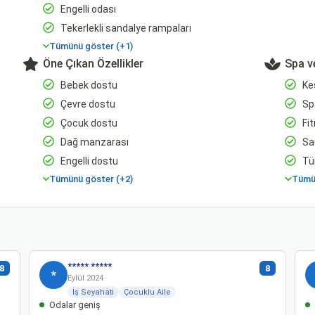
Engelli odası
Tekerlekli sandalye rampaları
Tümünü göster (+1)
Öne Çıkan Özellikler
Spa v
Bebek dostu
Ke
Çevre dostu
Spa
Çocuk dostu
Fi
Dağ manzarası
Sa
Engelli dostu
Tü
Tümünü göster (+2)
Tümün
***** *****
8
8
*
Eylül 2024
İş Seyahati
Çocuklu Aile
Odalar geniş