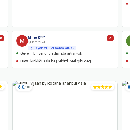
Mine K***
,8
4
M
Şubat 2024
İş Seyahati
Arkadaş Grubu
Güvenli bir yer onun dışında artısı yok
Haysl kırıklığı asla beş yıldızlı otel gibi değil
8.0
8