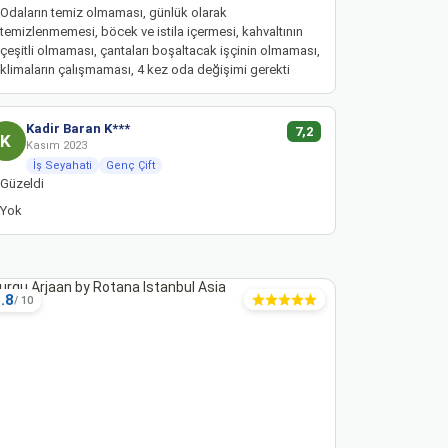
Odaların temiz olmaması, günlük olarak
temizlenmemesi, böcek ve istila içermesi, kahvaltının
çeşitli olmaması, çantaları boşaltacak işçinin olmaması,
klimaların çalışmaması, 4 kez oda değişimi gerekti
Kadir Baran K***
7,2
K
Kasım 2023
İş Seyahati
Genç Çift
Güzeldi
Yok
.8
8.4