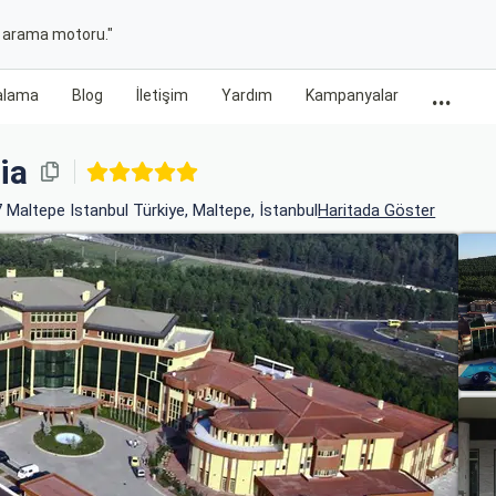
t arama motoru."
...
ralama
Blog
İletişim
Yardım
Kampanyalar
ia
altepe Istanbul Türkiye, Maltepe, İstanbul
Haritada Göster