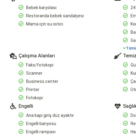
Bebek karyolası
24 
Restoranda bebek sandalyesi
Em
Mama için su ısıtıcı
Kon
Ba
Ga
Tümün
Çalışma Alanları
Temiz
Faks/fotokopi
Gün
Scanner
Ku
Business center
Ça
Printer
Üt
Fotokopi
Engelli
Sağlı
Ana kapı giriş düz ayaktır
Dok
Engelli banyosu
Rev
Engelli rampası
Has