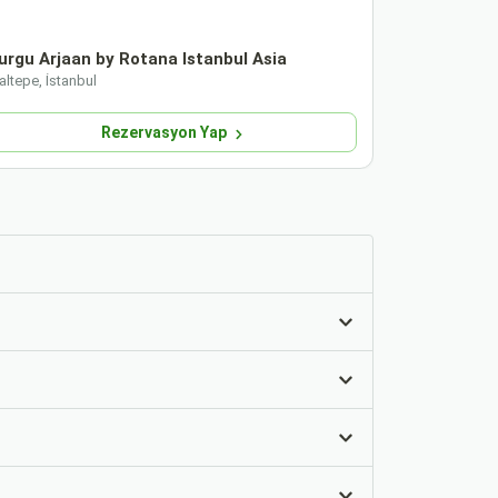
urgu Arjaan by Rotana Istanbul Asia
Tango Arja
ltepe, İstanbul
Maltepe, İsta
Rezervasyon Yap