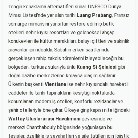
zengin konaklama alternatifleri sunar. UNESCO Dünya
Mirası Listesi'nde yer alan tarihi
Luang Prabang
, Fransız
sömürge mimarisini yansıtan restore edilmiş butik
otelleri, nehir kıyısı resortları ve geleneksel ahşap
konukevleri ile kültür meraklıları, balayı çiftleri ve sakinlik
arayanlar için idealdir. Sabahın erken saatlerinde
gerçekleşen rahip takdis törenlerini izleyebileceğin bu
bölgeden, turkuaz sularıyla ünlü
Kuang Si Şelalesi
gibi
doğal cazibe merkezlerine kolayca ulaşım sağlanır.
Ülkenin başkenti
Vientiane
ise nehir kıyısındaki hareketli
caddeler ile tarihi tapınakların kesiştiği noktalarda
konumlanan modern iş otelleri, konforlu rezidanslar ve
şehir otelleriyle öne çıkar. Ülkeye giriş kapısı niteliğindeki
Wattay Uluslararası Havalimanı
çevresinde ve
merkezi Chanthabouly bölgesinde yoğunlaşan bu
tesisler, özellikle iş seyahatleri ve aile tatilleri için lojistik