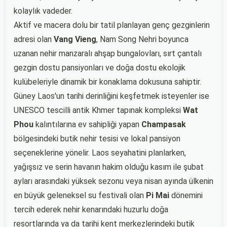
kolaylık vadeder.
Aktif ve macera dolu bir tatil planlayan genç gezginlerin
adresi olan
Vang Vieng
, Nam Song Nehri boyunca
uzanan nehir manzaralı ahşap bungalovları, sırt çantalı
gezgin dostu pansiyonları ve doğa dostu ekolojik
kulübeleriyle dinamik bir konaklama dokusuna sahiptir.
Güney Laos'un tarihi derinliğini keşfetmek isteyenler ise
UNESCO tescilli antik Khmer tapınak kompleksi
Wat
Phou
kalıntılarına ev sahipliği yapan
Champasak
bölgesindeki butik nehir tesisi ve lokal pansiyon
seçeneklerine yönelir. Laos seyahatini planlarken,
yağışsız ve serin havanın hakim olduğu kasım ile şubat
ayları arasındaki yüksek sezonu veya nisan ayında ülkenin
en büyük geleneksel su festivali olan
Pi Mai
dönemini
tercih ederek nehir kenarındaki huzurlu doğa
resortlarında ya da tarihi kent merkezlerindeki butik