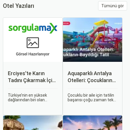
Otel Yazıları
Tümünü gör
Erciyes'te Karın
Aquaparklı Antalya
Tadını Çıkarmak İçin
Otelleri: Çocukların
Otel ve Tesis Rehberi
Bayıldığı Tatil
Türkiye’nin en yüksek
Çocuklu bir aile için tatilin
dağlarından biri olan
başarısı çoğu zaman tek
Erciyes Dağı, yalnızca
bir soruya bağlıdır:
kayak severlerin değil, aynı
"Çocuklar sıkılmadan,
zamanda doğa ve macera
mutlu mutlu vakit
tutkunlarının da buluşma
geçirebilecek mi?" İşte
noktasıdır. Kış aylarında
tam bu noktada antalya
beyaza bürünen bu dağ,
aquaparklı otel seçenekleri