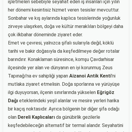
işletmeleri sebebiyle seyahat eden iş insanları için yılın
her dönemi kesintisiz hizmet veren tesisler mevcuttur.
Sonbahar ve kış aylarında kaplıca tesislerinde yoğunluk
zirveye ulaşırken, doğa ve kültür meraklıları bölgeyi daha
çok ilkbahar döneminde ziyaret eder.
Emet ve çevresi, yalnızca şifalı sularıyla değil, köklü
tarihi ve bakir doğasıyla da keşfedilmeye değer rotalar
barındırır. Konaklaman süresince, komşu Çavdarhisar
ilçesinde yer alan ve dünyanın en iyi korunmuş Zeus
Tapınağı'na ev sahipliği yapan
Aizanoi Antik Kenti
'ni
mutlaka ziyaret etmelisin. Doğa sporlarına ve yürüyüşe
ilgi duyuyorsan, ilçenin sınırlarında yükselen
Eğrigöz
Dağı
eteklerindeki yeşil alanlar ve mesire yerleri harika
bir kaçış noktasıdır. Ayrıca bölgenin bir diğer şifa odağı
olan
Dereli Kaplıcaları
da günübirlik gezilerle
keşfedebileceğin alternatif bir termal alandır. Seyahatini