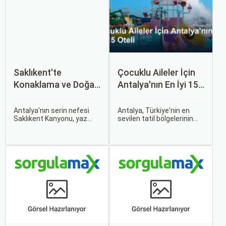
Saklıkent'te
Çocuklu Aileler İçin
Konaklama ve Doğa
Antalya'nın En İyi 15
Kaçamağı
Oteli
Antalya'nın serin nefesi
Antalya, Türkiye'nin en
Saklıkent Kanyonu, yaz
sevilen tatil bölgelerinin
sıcağından kaçıp buz gibi
başında geliyor ve çocuklu
suların içinde yürümek
ailelere her bütçeye uygun,
isteyenlerin ilk adresidir.
geniş bir konaklama
Türkiye'nin en derin ve en
yelpazesi sunuyor. Bu
uzun kanyonlarından biri
rehberde, ailecek huzurlu
olan Saklıkent, dik kaya
ve keyifli bir tatil
duvarları arasından akan
geçirmenizi sağlayacak en
dağ suyu, gölgeli yürüyüş
iyi antalya çocuklu aile
patikaları ve adrenalin dolu
oteli seçeneklerini bir
aktiviteleriyle tam bir doğa
araya getirdik.
kaçamağı sunar.