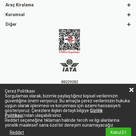
Araç Kiralama
Kurumsal
Diğer
88229282
Çerez Politikası
15863
Sorgulamax olarak, bizimle paylaştığınız kişisel verilerinizin
güvenliğine önem veriyoruz. Bu amaçla çerez verilerinizin hukuka
uygun olarak işlenmesi ve korunması için azami hassasiyeti
gösteriyoruz. Çerezlere ilişkin detaylı bilgiye
Gizlilik
Politikası
'ndan ulaşabilirsiniz.
Reddet seçeneğine tıklaman halinde tercih ve ilgi alanlarına
yönelik maalesef sana özel bir deneyim sunamayacağız.
Sorgulamax Turizim, TURSAB Belge No: 15863
Sorgulamax.com IATA üyesidir. '88229282'
Reddet
Kabul Et