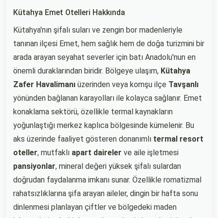
Kütahya Emet Otelleri Hakkında
Kütahya'nın şifalı suları ve zengin bor madenleriyle
tanınan ilçesi Emet, hem sağlık hem de doğa turizmini bir
arada arayan seyahat severler için batı Anadolu'nun en
önemli duraklarından biridir. Bölgeye ulaşım,
Kütahya
Zafer Havalimanı
üzerinden veya komşu ilçe
Tavşanlı
yönünden bağlanan karayolları ile kolayca sağlanır. Emet
konaklama sektörü, özellikle termal kaynakların
yoğunlaştığı merkez kaplıca bölgesinde kümelenir. Bu
aks üzerinde faaliyet gösteren donanımlı
termal resort
oteller
, mutfaklı
apart daireler
ve aile işletmesi
pansiyonlar
, mineral değeri yüksek şifalı sulardan
doğrudan faydalanma imkanı sunar. Özellikle romatizmal
rahatsızlıklarına şifa arayan aileler, dingin bir hafta sonu
dinlenmesi planlayan çiftler ve bölgedeki maden