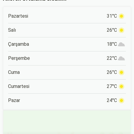
ve keyifli bir tatil
çıkmak bazen zorlayıcı
geçirmenizi sağlayacak en
olabilir.
iyi antalya çocuklu aile
Pazartesi
31°C
oteli seçeneklerini bir
araya getirdik.
Salı
26°C
Çarşamba
18°C
Perşembe
22°C
Cuma
26°C
Cumartesi
27°C
Pazar
24°C