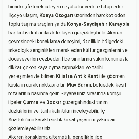
birini keşfetmek isteyen seyahatseverlere hitap eder.
İlçeye ulaşım,
Konya Otogarı
üzerinden hareket eden
toplu taşıma araçları ya da
Konya-Seydişehir Karayolu
bağlantısı kullanılarak kolayca gerçekleştirilir. Akören
çevresindeki konaklama deneyimi, özellikle bölgedeki
arkeolojik zenginlikleri merak eden kültür gezginlerini ve
doğaseverleri cezbeder. İlçe sınırlarına yakın konumuyla
dikkat çeken kaya oyma tapınakları ve tarihi
yerleşimleriyle bilinen
Kilistra Antik Kenti
ile göçmen
kuşların uğrak noktası olan
May Barajı
, bölgedeki keşif
rotalarının başında gelir. Seyahatiniz sırasında komşu
ilçeler
Çumra
ve
Bozkır
güzergahındaki tarım
düzlüklerini ve tarihi kalıntıları inceleyebilir, İç
Anadolu'nun karakteristik kırsal yaşamını yakından
gözlemleyebilirsiniz.
Akören konaklama alternatifi, genellikle ilçe