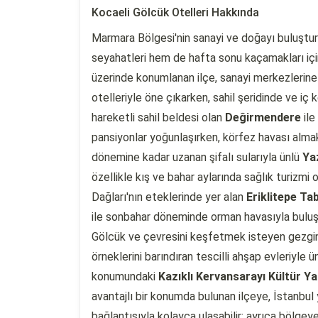
Kocaeli Gölcük Otelleri Hakkında
Marmara Bölgesi'nin sanayi ve doğayı buluştura
seyahatleri hem de hafta sonu kaçamakları için
üzerinde konumlanan ilçe, sanayi merkezlerine
otelleriyle öne çıkarken, sahil şeridinde ve iç
hareketli sahil beldesi olan
Değirmendere
ile
pansiyonlar yoğunlaşırken, körfez havası almak 
dönemine kadar uzanan şifalı sularıyla ünlü
Yaz
özellikle kış ve bahar aylarında sağlık turizmi o
Dağları'nın eteklerinde yer alan
Eriklitepe Ta
ile sonbahar döneminde orman havasıyla buluşma
Gölcük ve çevresini keşfetmek isteyen gezgin
örneklerini barındıran tescilli ahşap evleriyle ün
konumundaki
Kazıklı Kervansarayı Kültür Ya
avantajlı bir konumda bulunan ilçeye, İstanbu
bağlantısıyla kolayca ulaşabilir; ayrıca bölge