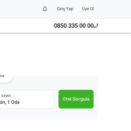
Giriş Yap
Üye Ol
0850 335 00 00
ama
 sayısı
Otel Sorgula
kin, 1 Oda