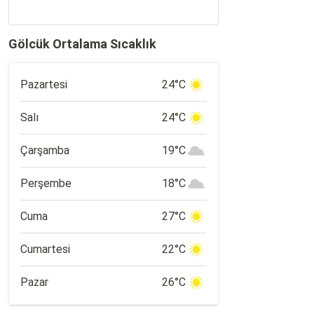
Merkezi, muhteşem doğası ve kaliteli
tesisleri ile yılın her döneminde
ziyaretçilerini ağırlıyor. Bolu'nun doğal
Gölcük Ortalama Sıcaklık
güzellikleri içerisinde konumlanan
Kartalkaya, İstanbul ve Ankara gibi büyük
şehirlere yakın konumu nedeniyle de
popüler bir tatil rotası.
Pazartesi
24°C
Salı
24°C
Çarşamba
19°C
Perşembe
18°C
Cuma
27°C
Cumartesi
22°C
Pazar
26°C