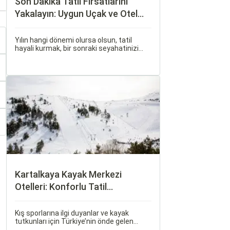
Son Dakika Tatil Fırsatlarını
Yakalayın: Uygun Uçak ve Otel
İpuçları
Yılın hangi dönemi olursa olsun, tatil
hayali kurmak, bir sonraki seyahatinizi
planlamak heyecan vericidir. Fakat son
dakikada karar verip bir anda bavulları
toplayıp yola çıkmak bazen zorlayıcı
olabilir.
Kartalkaya Kayak Merkezi
Otelleri: Konforlu Tatil
Alternatifleri
Kış sporlarına ilgi duyanlar ve kayak
tutkunları için Türkiye’nin önde gelen
merkezlerinden biri olan Kartalkaya Kayak