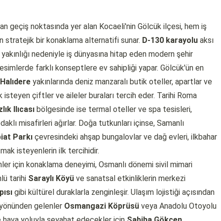
n geçiş noktasında yer alan Kocaeli'nin Gölcük ilçesi, hem iş
 stratejik bir konaklama alternatifi sunar.
D-130 karayolu
aksı
 yakınlığı nedeniyle iş dünyasına hitap eden modern şehir
 kesimlerde farklı konseptlere ev sahipliği yapar. Gölcük'ün en
Halıdere
yakınlarında deniz manzaralı butik oteller, apartlar ve
isteyen çiftler ve aileler buraları tercih eder. Tarihi Roma
lık Ilıcası
bölgesinde ise termal oteller ve spa tesisleri,
daklı misafirleri ağırlar. Doğa tutkunları içinse, Samanlı
biat Parkı
çevresindeki ahşap bungalovlar ve dağ evleri, ilkbahar
k isteyenlerin ilk tercihidir.
ler için konaklama deneyimi, Osmanlı dönemi sivil mimari
lü tarihi
Saraylı Köyü
ve sanatsal etkinliklerin merkezi
pısı
gibi kültürel duraklarla zenginleşir. Ulaşım lojistiği açısından
l yönünden gelenler
Osmangazi Köprüsü
veya Anadolu Otoyolu
ye hava yoluyla seyahat edecekler için
Sabiha Gökçen