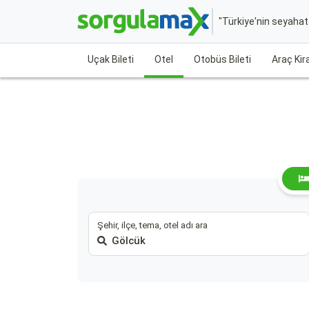
"Türkiye'nin seyaha
Uçak Bileti
Otel
Otobüs Bileti
Araç Ki
Şehir, ilçe, tema, otel adı ara