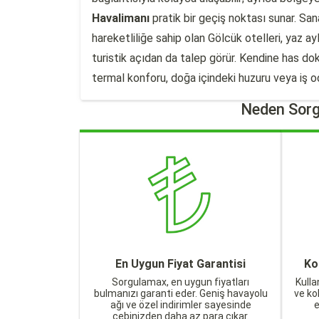
Havalimanı
pratik bir geçiş noktası sunar. Sana
hareketliliğe sahip olan Gölcük otelleri, yaz ayl
turistik açıdan da talep görür. Kendine has d
termal konforu, doğa içindeki huzuru veya iş od
Neden Sorg
En Uygun Fiyat Garantisi
Ko
Sorgulamax, en uygun fiyatları
Kulla
bulmanızı garanti eder. Geniş havayolu
ve ko
ağı ve özel indirimler sayesinde
cebinizden daha az para çıkar.