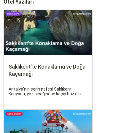
Otel Yazıları
Saklıkent'te Konaklama ve Doğa
Kaçamağı
Antalya'nın serin nefesi Saklıkent
Kanyonu, yaz sıcağından kaçıp buz gibi
suların içinde yürümek isteyenlerin ilk
adresidir. Türkiye'nin en derin ve en uzun
kanyonlarından biri olan Saklıkent, dik
kaya duvarları arasından akan dağ suyu,
gölgeli yürüyüş patikaları ve adrenalin
dolu aktiviteleriyle tam bir doğa kaçamağı
sunar.