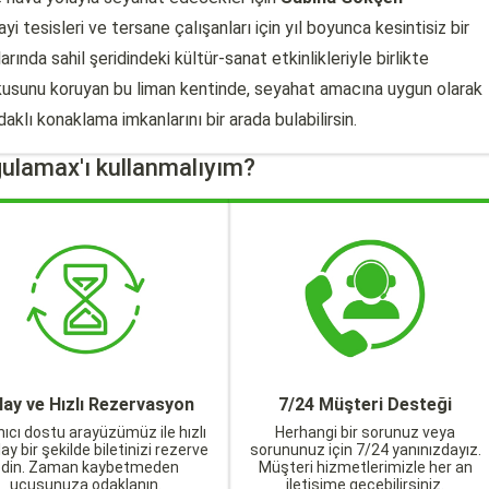
yi tesisleri ve tersane çalışanları için yıl boyunca kesintisiz bir
arında sahil şeridindeki kültür-sanat etkinlikleriyle birlikte
okusunu koruyan bu liman kentinde, seyahat amacına uygun olarak
aklı konaklama imkanlarını bir arada bulabilirsin.
ulamax'ı kullanmalıyım?
lay ve Hızlı Rezervasyon
7/24 Müşteri Desteği
nıcı dostu arayüzümüz ile hızlı
Herhangi bir sorunuz veya
lay bir şekilde biletinizi rezerve
sorununuz için 7/24 yanınızdayız.
edin. Zaman kaybetmeden
Müşteri hizmetlerimizle her an
uçuşunuza odaklanın.
iletişime geçebilirsiniz.