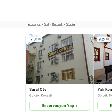
Anasayfa
Otel
Kocaeli
Gölcük
7.0
9.2
Saral Otel
Yalı Kon
Gölcük, Kocaeli
Gölcük, K
Rezervasyon Yap