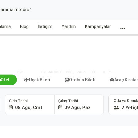
t arama motoru."
...
ralama
Blog
İletişim
Yardım
Kampanyalar
Kocaeli Gölcük Otelleri Ara
Otel
Uçak Bileti
Otobüs Bileti
Araç Kiral
Oda ve Konuk
Giriş Tarihi
Çıkış Tarihi
08 Ağu, Cmt
09 Ağu, Paz
2 Yetiş