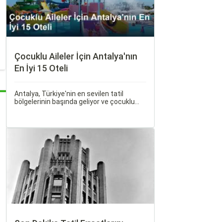
Çocuklu Aileler İçin Antalya'nın
En İyi 15 Oteli
Antalya, Türkiye'nin en sevilen tatil
bölgelerinin başında geliyor ve çocuklu
ailelere her bütçeye uygun, geniş bir
konaklama yelpazesi sunuyor. Bu
rehberde, ailecek huzurlu ve keyifli bir tatil
geçirmenizi sağlayacak en iyi antalya
çocuklu aile oteli seçeneklerini bir araya
getirdik.