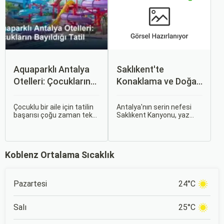
aylarında da doğa ile iç içe
özellikle çekici kılıyor.
huzurlu tatil arayanları
ağırlamaktadır.
Aquaparklı Antalya
Saklıkent'te
Otelleri: Çocukların
Konaklama ve Doğa
Bayıldığı Tatil
Kaçamağı
Çocuklu bir aile için tatilin
Antalya'nın serin nefesi
başarısı çoğu zaman tek
Saklıkent Kanyonu, yaz
bir soruya bağlıdır:
sıcağından kaçıp buz gibi
"Çocuklar sıkılmadan,
suların içinde yürümek
mutlu mutlu vakit
isteyenlerin ilk adresidir.
geçirebilecek mi?" İşte
Türkiye'nin en derin ve en
Koblenz Ortalama Sıcaklık
tam bu noktada antalya
uzun kanyonlarından biri
aquaparklı otel seçenekleri
olan Saklıkent, dik kaya
devreye giriyor. Su
duvarları arasından akan
kaydırakları, çocuk
dağ suyu, gölgeli yürüyüş
Pazartesi
24°C
havuzları ve tema park
patikaları ve adrenalin dolu
erişimi sunan oteller, hem
aktiviteleriyle tam bir doğa
küçükleri saatlerce
kaçamağı sunar.
Salı
25°C
oyalıyor hem de
ebeveynlere nefes alacak