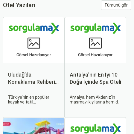
Otel Yazıları
Tümünü gör
Uludağ’da
Antalya'nın En İyi 10
Konaklama Rehberi:
Doğa İçinde Spa Oteli
Her Bütçeye Uygun
Otel Önerileri
Türkiye’nin en popüler
Antalya, hem Akdeniz'in
kayak ve tatil
masmavi kıyılarına hem de
merkezlerinden biri olan
Toros Dağları'nın yeşiline
Uludağ, yılın her dönemi
aynı anda kucak açan
misafirlerine benzersiz
ender şehirlerden biri. Bu
deneyimler sunar. Kış
eşsiz coğrafya, dinlenmek
aylarında kayak severlerin
ve yenilenmek isteyen
akınına uğrayan bölge, yaz
gezginler için spa otellerini