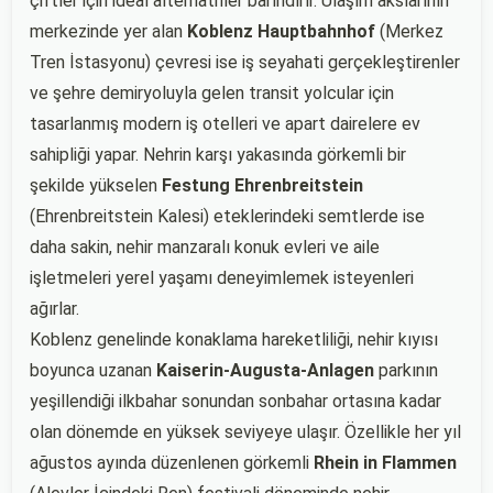
çiftler için ideal alternatifler barındırır. Ulaşım akslarının
merkezinde yer alan
Koblenz Hauptbahnhof
(Merkez
Tren İstasyonu) çevresi ise iş seyahati gerçekleştirenler
ve şehre demiryoluyla gelen transit yolcular için
tasarlanmış modern iş otelleri ve apart dairelere ev
sahipliği yapar. Nehrin karşı yakasında görkemli bir
şekilde yükselen
Festung Ehrenbreitstein
(Ehrenbreitstein Kalesi) eteklerindeki semtlerde ise
daha sakin, nehir manzaralı konuk evleri ve aile
işletmeleri yerel yaşamı deneyimlemek isteyenleri
ağırlar.
Koblenz genelinde konaklama hareketliliği, nehir kıyısı
boyunca uzanan
Kaiserin-Augusta-Anlagen
parkının
yeşillendiği ilkbahar sonundan sonbahar ortasına kadar
olan dönemde en yüksek seviyeye ulaşır. Özellikle her yıl
ağustos ayında düzenlenen görkemli
Rhein in Flammen