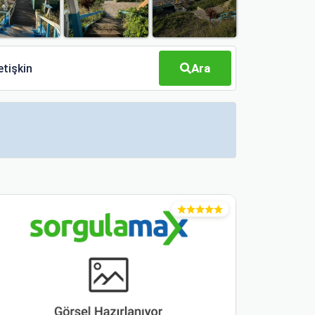
Ara
etişkin
8.4