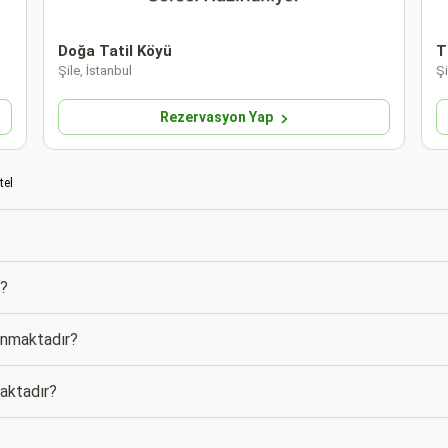
Doğa Tatil Köyü
T
Şile, İstanbul
Şi
Rezervasyon Yap
tel
m?
lunmaktadır?
maktadır?