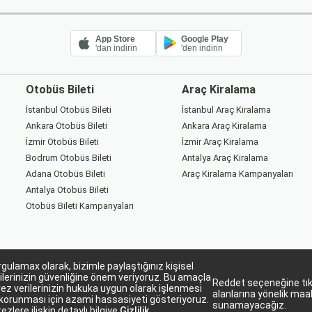
App Store
Google Play
'dan indirin
'den indirin
Otobüs Bileti
Araç Kiralama
İstanbul Otobüs Bileti
İstanbul Araç Kiralama
Ankara Otobüs Bileti
Ankara Araç Kiralama
İzmir Otobüs Bileti
İzmir Araç Kiralama
Bodrum Otobüs Bileti
Antalya Araç Kiralama
Adana Otobüs Bileti
Araç Kiralama Kampanyaları
Antalya Otobüs Bileti
Otobüs Bileti Kampanyaları
gulamax olarak, bizimle paylaştığınız kişisel
ilerinizin güvenliğine önem veriyoruz. Bu amaçla
Reddet seçeneğine tıkl
ez verilerinizin hukuka uygun olarak işlenmesi
alanlarına yönelik maa
korunması için azami hassasiyeti gösteriyoruz.
Sorgulamax Turizim, TURSAB Belge No: 15863
sunamayacağız.
ezlere ilişkin detaylı bilgiye
Gizlilik
Sorgulamax.com IATA üyesidir. '88229282'