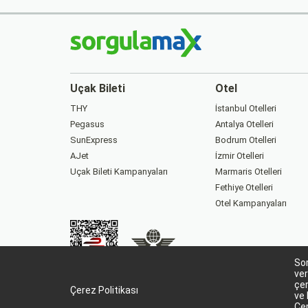
Uçak Bileti
Otel
THY
İstanbul Otelleri
Pegasus
Antalya Otelleri
SunExpress
Bodrum Otelleri
AJet
İzmir Otelleri
Uçak Bileti Kampanyaları
Marmaris Otelleri
Fethiye Otelleri
Otel Kampanyaları
Sor
88229282
15863
ver
çer
Çerez Politikası
ve 
Çer