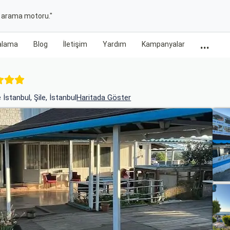
t arama motoru."
...
ralama
Blog
İletişim
Yardım
Kampanyalar
stanbul, Şile, İstanbul
Haritada Göster