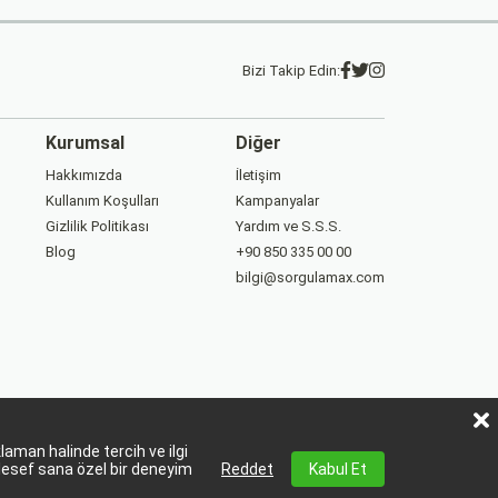
Bizi Takip Edin:
Kurumsal
Diğer
Hakkımızda
İletişim
Kullanım Koşulları
Kampanyalar
Gizlilik Politikası
Yardım ve S.S.S.
Blog
+90 850 335 00 00
bilgi@sorgulamax.com
aman halinde tercih ve ilgi
lesef sana özel bir deneyim
Reddet
Kabul Et