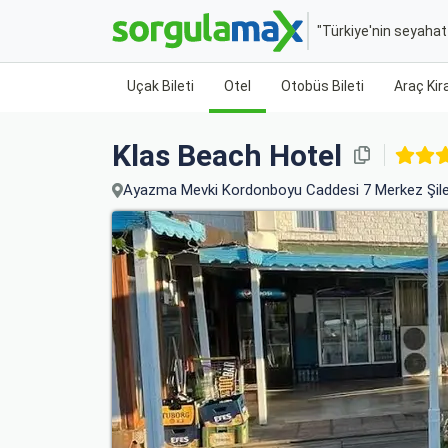
"Türkiye'nin seyaha
Uçak Bileti
Otel
Otobüs Bileti
Araç Ki
Klas Beach Hotel
Ayazma Mevki Kordonboyu Caddesi 7 Merkez Şile İ