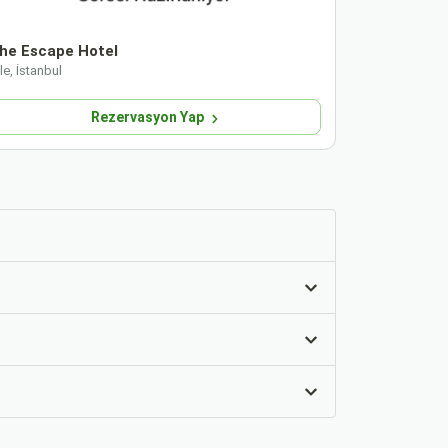
he Escape Hotel
216 North 
le, İstanbul
Şile, İstanbul
Rezervasyon Yap