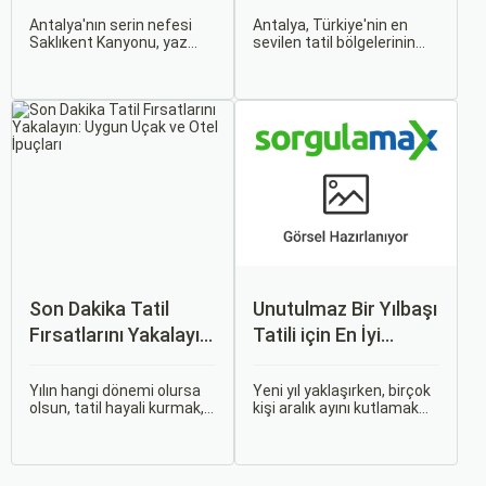
Antalya'nın serin nefesi
Antalya, Türkiye'nin en
Saklıkent Kanyonu, yaz
sevilen tatil bölgelerinin
sıcağından kaçıp buz gibi
başında geliyor ve çocuklu
suların içinde yürümek
ailelere her bütçeye uygun,
isteyenlerin ilk adresidir.
geniş bir konaklama
Türkiye'nin en derin ve en
yelpazesi sunuyor. Bu
uzun kanyonlarından biri
rehberde, ailecek huzurlu
olan Saklıkent, dik kaya
ve keyifli bir tatil
duvarları arasından akan
geçirmenizi sağlayacak en
dağ suyu, gölgeli yürüyüş
iyi antalya çocuklu aile
patikaları ve adrenalin dolu
oteli seçeneklerini bir
aktiviteleriyle tam bir doğa
araya getirdik.
kaçamağı sunar.
Son Dakika Tatil
Unutulmaz Bir Yılbaşı
Fırsatlarını Yakalayın:
Tatili için En İyi
Uygun Uçak ve Otel
Oteller
İpuçları
Yılın hangi dönemi olursa
Yeni yıl yaklaşırken, birçok
olsun, tatil hayali kurmak,
kişi aralık ayını kutlamak
bir sonraki seyahatinizi
için kusursuz bir plan
planlamak heyecan
yapma peşinde. Yılbaşı
vericidir. Fakat son
gecesi; ışıltılı atmosfer,
dakikada karar verip bir
lezzetli yemekler ve