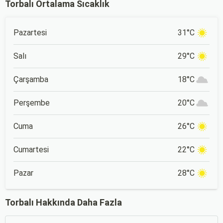
Torbalı Ortalama Sıcaklık
anda bavulları toplayıp yola
etkileyici gösterilerle hayat
çıkmak bazen zorlayıcı
boyu unutulmayacak anılar
olabilir.
bırakmak için harika bir
fırsat sunar.
Pazartesi
31°C
Salı
29°C
Çarşamba
18°C
Perşembe
20°C
Cuma
26°C
Cumartesi
22°C
Pazar
28°C
Torbalı Hakkında Daha Fazla