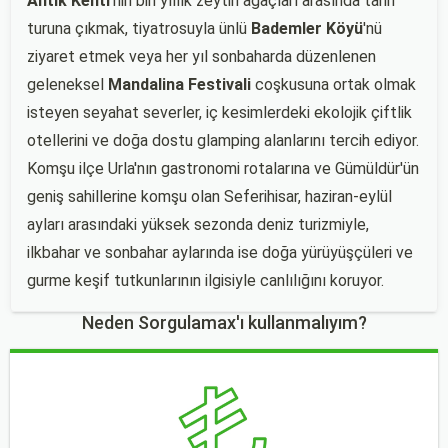
Antik Kenti
'nin bin yıllık zeytin ağaçları arasında tarih
turuna çıkmak, tiyatrosuyla ünlü
Bademler Köyü
'nü
ziyaret etmek veya her yıl sonbaharda düzenlenen
geleneksel
Mandalina Festivali
coşkusuna ortak olmak
isteyen seyahat severler, iç kesimlerdeki ekolojik çiftlik
otellerini ve doğa dostu glamping alanlarını tercih ediyor.
Komşu ilçe Urla'nın gastronomi rotalarına ve Gümüldür'ün
geniş sahillerine komşu olan Seferihisar, haziran-eylül
ayları arasındaki yüksek sezonda deniz turizmiyle,
ilkbahar ve sonbahar aylarında ise doğa yürüyüşçüleri ve
gurme keşif tutkunlarının ilgisiyle canlılığını koruyor.
Neden Sorgulamax'ı kullanmalıyım?