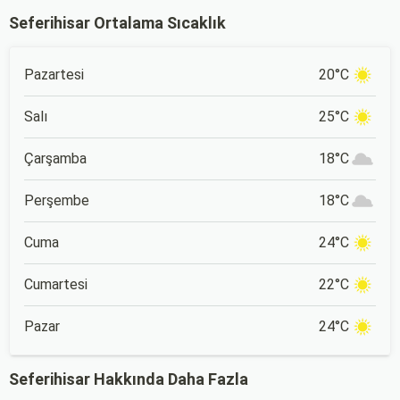
dakikada karar verip bir
lezzetli yemekler ve
Seferihisar Ortalama Sıcaklık
anda bavulları toplayıp yola
etkileyici gösterilerle hayat
çıkmak bazen zorlayıcı
boyu unutulmayacak anılar
olabilir.
bırakmak için harika bir
fırsat sunar.
Pazartesi
20°C
Salı
25°C
Çarşamba
18°C
Perşembe
18°C
Cuma
24°C
Cumartesi
22°C
Pazar
24°C
Seferihisar Hakkında Daha Fazla