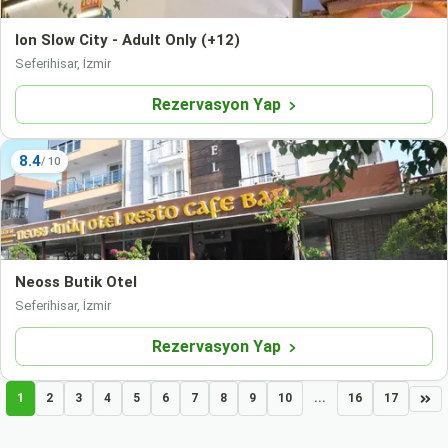
Ion Slow City - Adult Only (+12)
Seferihisar, İzmir
Rezervasyon Yap
8.4
Neoss Butik Otel
Seferihisar, İzmir
Rezervasyon Yap
1
2
3
4
5
6
7
8
9
10
...
16
17