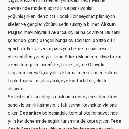
Sığacık Körfezi'nin hemen yanındaki Teos Marina
çevresinde modern apartlar ve pansiyonlar
yoğunlaşırken, deniz tatili odaklı bir seyahat planlayan
aileler ve gençler yönünü serin sularıyla bilinen
Akkum
Plajı
ile mavi bayraklı
Akarca
kıyılarına çeviriyor. Bu sahil
şeridinde, geniş bahçeli bungalov tesisleri, denize sıfır
apart oteller ve yarım pansiyon hizmet sunan resort
alternatifleri yer alıyor. İzmir Adnan Menderes Havalimanı
üzerinden gelen misafirler, İzmir-Çeşme Otoyolu
bağlantısı veya Üçkuyular aktarma merkezinden kalkan
toplu taşıma araçlarıyla ilçeye konforlu bir şekilde
ulaşıyor.
Seferihisar'ın sunduğu konaklama deneyimi sadece kıyı
şeridiyle sınırlı kalmayıp, şifalı termal kaynaklarıyla öne
çıkan
Doğanbey
bölgesindeki termal oteller sayesinde
yılın her döneminde sağlık turizmine de kapı açıyor.
Teos