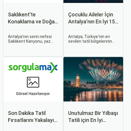
Saklıkent'te
Çocuklu Aileler İçin
Konaklama ve Doğa
Antalya'nın En İyi 15
Kaçamağı
Oteli
Antalya'nın serin nefesi
Antalya, Türkiye'nin en
Saklıkent Kanyonu, yaz
sevilen tatil bölgelerinin
sıcağından kaçıp buz gibi
başında geliyor ve çocuklu
suların içinde yürümek
ailelere her bütçeye uygun,
isteyenlerin ilk adresidir.
geniş bir konaklama
Türkiye'nin en derin ve en
yelpazesi sunuyor. Bu
uzun kanyonlarından biri
rehberde, ailecek huzurlu
olan Saklıkent, dik kaya
ve keyifli bir tatil
duvarları arasından akan
geçirmenizi sağlayacak en
dağ suyu, gölgeli yürüyüş
iyi antalya çocuklu aile
patikaları ve adrenalin dolu
oteli seçeneklerini bir
aktiviteleriyle tam bir doğa
araya getirdik.
kaçamağı sunar.
Son Dakika Tatil
Unutulmaz Bir Yılbaşı
Fırsatlarını Yakalayın:
Tatili için En İyi
Uygun Uçak ve Otel
Oteller