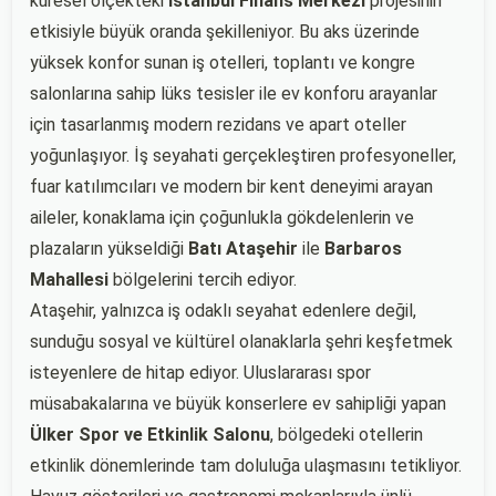
küresel ölçekteki
İstanbul Finans Merkezi
projesinin
etkisiyle büyük oranda şekilleniyor. Bu aks üzerinde
yüksek konfor sunan iş otelleri, toplantı ve kongre
salonlarına sahip lüks tesisler ile ev konforu arayanlar
için tasarlanmış modern rezidans ve apart oteller
yoğunlaşıyor. İş seyahati gerçekleştiren profesyoneller,
fuar katılımcıları ve modern bir kent deneyimi arayan
aileler, konaklama için çoğunlukla gökdelenlerin ve
plazaların yükseldiği
Batı Ataşehir
ile
Barbaros
Mahallesi
bölgelerini tercih ediyor.
Ataşehir, yalnızca iş odaklı seyahat edenlere değil,
sunduğu sosyal ve kültürel olanaklarla şehri keşfetmek
isteyenlere de hitap ediyor. Uluslararası spor
müsabakalarına ve büyük konserlere ev sahipliği yapan
Ülker Spor ve Etkinlik Salonu
, bölgedeki otellerin
etkinlik dönemlerinde tam doluluğa ulaşmasını tetikliyor.