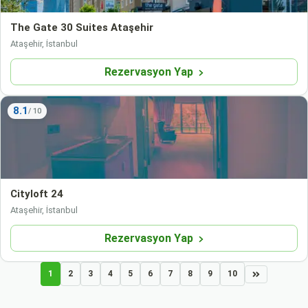
The Gate 30 Suites Ataşehir
Ataşehir, İstanbul
Rezervasyon Yap
8.1
Cityloft 24
Ataşehir, İstanbul
Rezervasyon Yap
1
2
3
4
5
6
7
8
9
10