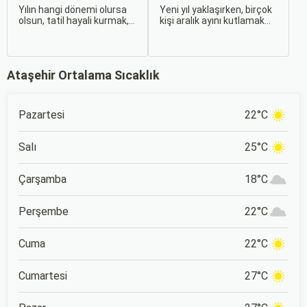
İpuçları
Yılın hangi dönemi olursa
Yeni yıl yaklaşırken, birçok
olsun, tatil hayali kurmak,
kişi aralık ayını kutlamak
bir sonraki seyahatinizi
için kusursuz bir plan
planlamak heyecan
yapma peşinde. Yılbaşı
vericidir. Fakat son
gecesi; ışıltılı atmosfer,
dakikada karar verip bir
lezzetli yemekler ve
Ataşehir Ortalama Sıcaklık
anda bavulları toplayıp yola
etkileyici gösterilerle hayat
çıkmak bazen zorlayıcı
boyu unutulmayacak anılar
olabilir.
bırakmak için harika bir
fırsat sunar.
Pazartesi
22°C
Salı
25°C
Çarşamba
18°C
Perşembe
22°C
Cuma
22°C
Cumartesi
27°C