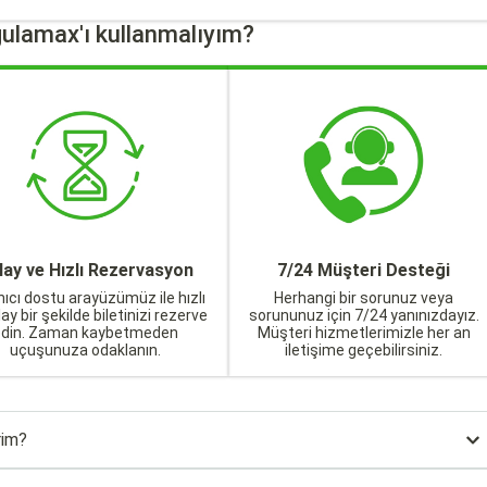
ulamax'ı kullanmalıyım?
lay ve Hızlı Rezervasyon
7/24 Müşteri Desteği
nıcı dostu arayüzümüz ile hızlı
Herhangi bir sorunuz veya
lay bir şekilde biletinizi rezerve
sorununuz için 7/24 yanınızdayız.
edin. Zaman kaybetmeden
Müşteri hizmetlerimizle her an
uçuşunuza odaklanın.
iletişime geçebilirsiniz.
rim?