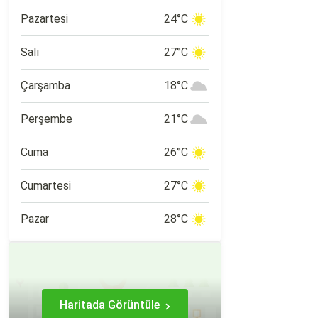
şehirlere yakın konumu nedeniyle de
popüler bir tatil rotası.
Pazartesi
24°C
Salı
27°C
Çarşamba
18°C
Perşembe
21°C
Cuma
26°C
Cumartesi
27°C
Pazar
28°C
Haritada Görüntüle