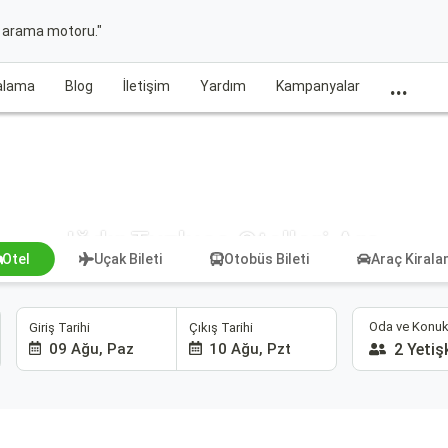
t arama motoru."
...
ralama
Blog
İletişim
Yardım
Kampanyalar
Iğdır Tuzluca Otelleri Ara
Otel
Uçak Bileti
Otobüs Bileti
Araç Kiral
Oda ve Konuk
Giriş Tarihi
Çıkış Tarihi
09 Ağu, Paz
10 Ağu, Pzt
2 Yetiş