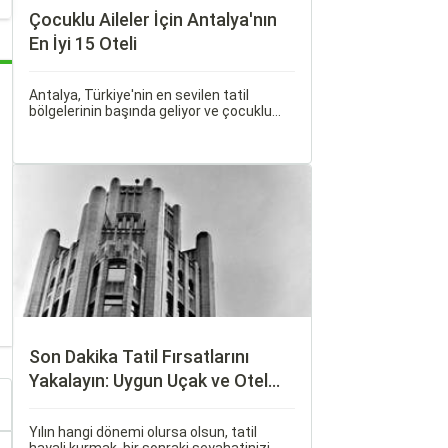
Çocuklu Aileler İçin Antalya'nın
En İyi 15 Oteli
Antalya, Türkiye'nin en sevilen tatil
bölgelerinin başında geliyor ve çocuklu
ailelere her bütçeye uygun, geniş bir
konaklama yelpazesi sunuyor. Bu
rehberde, ailecek huzurlu ve keyifli bir tatil
geçirmenizi sağlayacak en iyi antalya
çocuklu aile oteli seçeneklerini bir araya
getirdik.
Son Dakika Tatil Fırsatlarını
Yakalayın: Uygun Uçak ve Otel
İpuçları
Yılın hangi dönemi olursa olsun, tatil