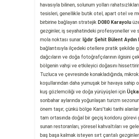
havasıyla bilinen, solunum yolları rahatsızlıklar
tesisleri, genellikle butik otel, apart otel ve 
birbirine bağlayan stratejik
D080 Karayolu
üze
gezginler, iş seyahatindeki profesyoneller ve s
mola noktası sunar.
Iğdır Şehit Bülent Aydın
bağlantısıyla ilçedeki otellere pratik şekilde g
dağcıların ve doğa fotoğrafçılarının ilgisini ç
bölgenin vahşi ve etkileyici doğasını hissettirir
Tuzluca ve çevresinde konakladığında, mikrokl
koşullarından daha yumuşak bir havaya sahip 
kuş gözlemciliği ve doğa yürüyüşleri için
Üçka
sonbahar aylarında yoğunlaşan turizm sezonun
önem taşır; çünkü bölge Kars'taki tarihi alanl
tam ortasında doğal bir geçiş koridoru görevi g
sunan restoranları, yöresel kahvaltıları ve gel
baş başa kalmak isteyen sırt çantalı gezginlerd